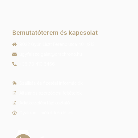
Bemutatóterem és kapcsolat
9022 Győr, Liszt Ferenc utca 40 1/213
ugyfelszolgalat@orachrono.hu
+36 70 410 6466
Szállítás és fizetési információk
Általános szerződési feltételek
Adatkezelési tájékoztató
Gyakran ismételt kérdések