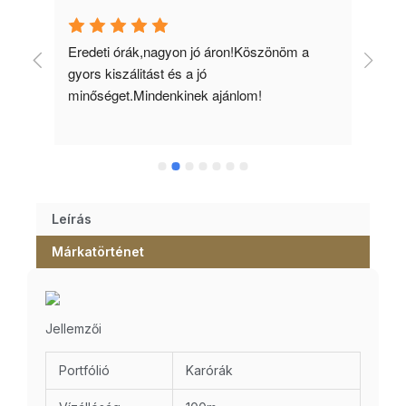
 
Eredeti órák,nagyon jó áron!Köszönöm a 
Min
gyors kiszálitást és a jó 
kös
minőséget.Mindenkinek ajánlom!
Leírás
Márkatörténet
Jellemzői
Portfólió
Karórák