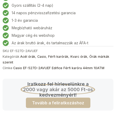
3AVUEF
Gyors szállítás (2-4 nap)
Edifice
14 napos pénzvisszafizetési garancia
Férfi
karóra
1-3 év garancia
44mm
Megbízható webáruház
10ATM
Magyar cég és webshop
mennyiség
Az árak bruttó árak, és tartalmazzák az ÁFA-t
SKU
EF-527D-2AVUEF
Kategóriák
Acél órák
,
Casio
,
Férfi karórák
,
Kvarc órák
,
Órák márkák
szerint
Címke
Casio EF-527D-2AVUEF Edifice Férfi karóra 44mm 10ATM
Iratkozz fel hírlevelünkre a
2000 vagy akár az 5000 Ft-os
kedvezményért!
Tovább a feliratkozáshoz