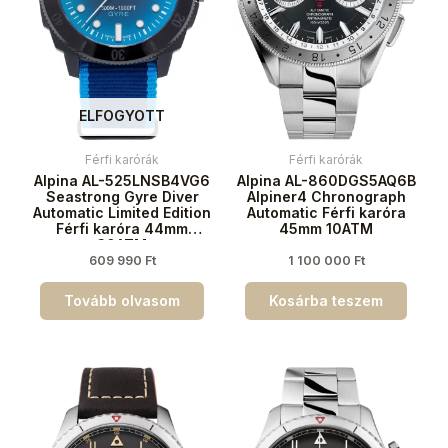
ELFOGYOTT
Férfi karórák
Férfi karórák
Alpina AL-525LNSB4VG6
Alpina AL-860DGS5AQ6B
Seastrong Gyre Diver
Alpiner4 Chronograph
Automatic Limited Edition
Automatic Férfi karóra
Férfi karóra 44mm
45mm 10ATM
30ATM
609 990
Ft
1 100 000
Ft
Tovább olvasom
Kosárba teszem