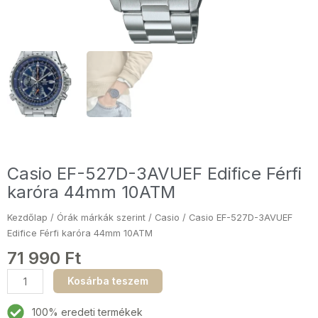
Casio EF-527D-3AVUEF Edifice Férfi
karóra 44mm 10ATM
Kezdőlap
/
Órák márkák szerint
/
Casio
/ Casio EF-527D-3AVUEF
Edifice Férfi karóra 44mm 10ATM
71 990
Ft
Casio
Kosárba teszem
EF-
527D-
100% eredeti termékek