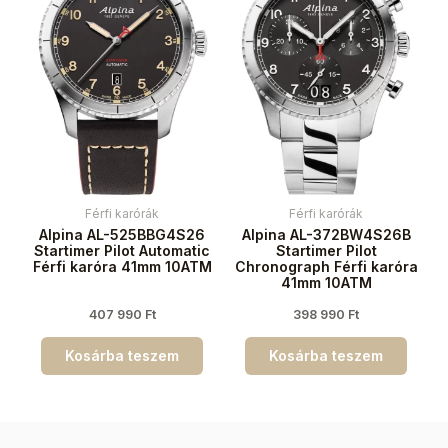
Férfi karórák
Férfi karórák
Alpina AL-525BBG4S26
Alpina AL-372BW4S26B
Startimer Pilot Automatic
Startimer Pilot
Férfi karóra 41mm 10ATM
Chronograph Férfi karóra
41mm 10ATM
407 990
Ft
398 990
Ft
Kosárba teszem
Kosárba teszem