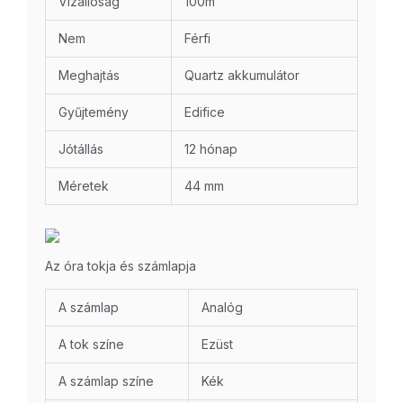
Vízállóság
100m
Nem
Férfi
Meghajtás
Quartz akkumulátor
Gyűjtemény
Edifice
Jótállás
12 hónap
Méretek
44 mm
Az óra tokja és számlapja
A számlap
Analóg
A tok színe
Ezüst
A számlap színe
Kék