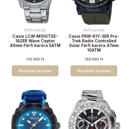
Férfi karórák
Férfi karórák
Casio LCW-M100TSE-
Casio PRW-61Y-3ER Pro-
1A2ER Wave Ceptor
Trek Radio Controlled
40mm Férfi karóra 5ATM
Solar Férfi karóra 47mm
10ATM
119 990
Ft
169 990
Ft
Kosárba teszem
Kosárba teszem