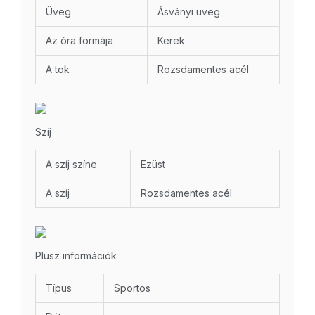
Üveg
Ásványi üveg
Az óra formája
Kerek
A tok
Rozsdamentes acél
Szíj
A szíj színe
Ezüst
A szíj
Rozsdamentes acél
Plusz információk
Típus
Sportos