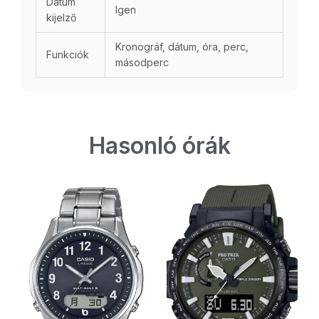
Dátum
Igen
kijelző
Kronográf, dátum, óra, perc,
Funkciók
másodperc
Hasonló órák