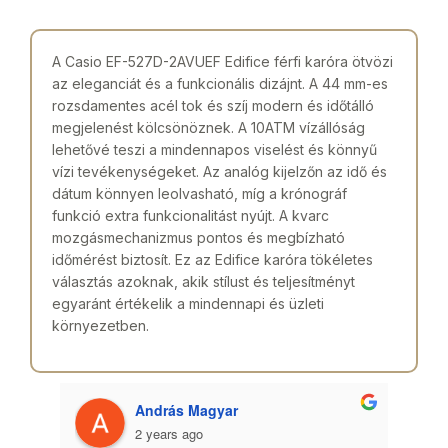
A Casio EF-527D-2AVUEF Edifice férfi karóra ötvözi
az eleganciát és a funkcionális dizájnt. A 44 mm-es
rozsdamentes acél tok és szíj modern és időtálló
megjelenést kölcsönöznek. A 10ATM vízállóság
lehetővé teszi a mindennapos viselést és könnyű
vízi tevékenységeket. Az analóg kijelzőn az idő és
dátum könnyen leolvasható, míg a krónográf
funkció extra funkcionalitást nyújt. A kvarc
mozgásmechanizmus pontos és megbízható
időmérést biztosít. Ez az Edifice karóra tökéletes
választás azoknak, akik stílust és teljesítményt
egyaránt értékelik a mindennapi és üzleti
környezetben.
András Magyar
2 years ago