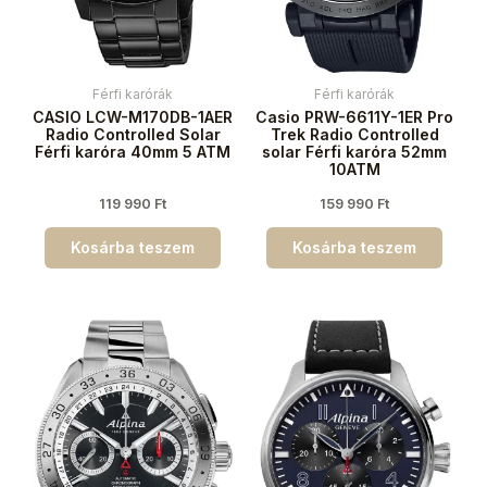
Férfi karórák
Férfi karórák
CASIO LCW-M170DB-1AER
Casio PRW-6611Y-1ER Pro
Radio Controlled Solar
Trek Radio Controlled
Férfi karóra 40mm 5 ATM
solar Férfi karóra 52mm
10ATM
119 990
Ft
159 990
Ft
Kosárba teszem
Kosárba teszem