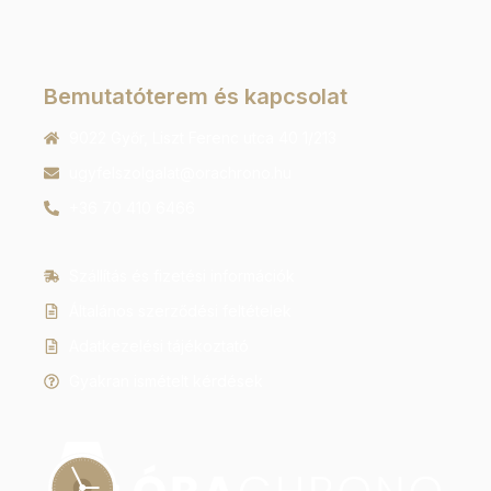
Bemutatóterem és kapcsolat
9022 Győr, Liszt Ferenc utca 40 1/213
ugyfelszolgalat@orachrono.hu
+36 70 410 6466
Szállítás és fizetési információk
Általános szerződési feltételek
Adatkezelési tájékoztató
Gyakran ismételt kérdések