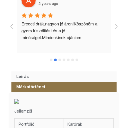
2 years ago
 
Eredeti órák,nagyon jó áron!Köszönöm a 
Min
gyors kiszálitást és a jó 
kös
minőséget.Mindenkinek ajánlom!
Leírás
Márkatörténet
Jellemzői
Portfólió
Karórák