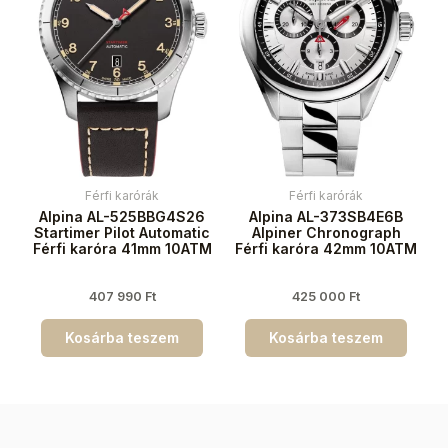
Férfi karórák
Férfi karórák
Alpina AL-525BBG4S26
Alpina AL-373SB4E6B
Startimer Pilot Automatic
Alpiner Chronograph
Férfi karóra 41mm 10ATM
Férfi karóra 42mm 10ATM
407 990
Ft
425 000
Ft
Kosárba teszem
Kosárba teszem