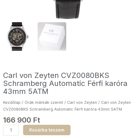
Carl von Zeyten CVZ0080BKS
Schramberg Automatic Férfi karóra
43mm 5ATM
Kezdőlap
/
Órák márkák szerint
/
Carl von Zeyten
/ Carl von Zeyten
CVZ0080BKS Schramberg Automatic Férfi karóra 43mm 5ATM
166 900
Ft
Carl
Kosárba teszem
von