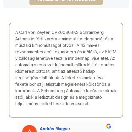
A Carl von Zeyten CVZ0080BKS Schramberg
Automatic férfi karóra a minimalista eleganciát és a
műszaki kifinomultságot ötvözi. A 43 mm-es
rozsdamentes acél tok modern és időtálló, az 5ATM
vízállóság lehetővé teszi a mindennapi viseletet. Az
automata szerkezet kifinomult működést és pontos
időmérést biztosít, amit az áttetsző hátlap
segítségével láthatunk. A fekete számlap és a
fekete bőr szíj letisztult megjelenést kölcsönöz a
karórának. A Schramberg Automatic karóra azoknak
szól, akik a letisztult design és a megbízható
teljesítmény mellett teszik le voksukat.
András Magyar