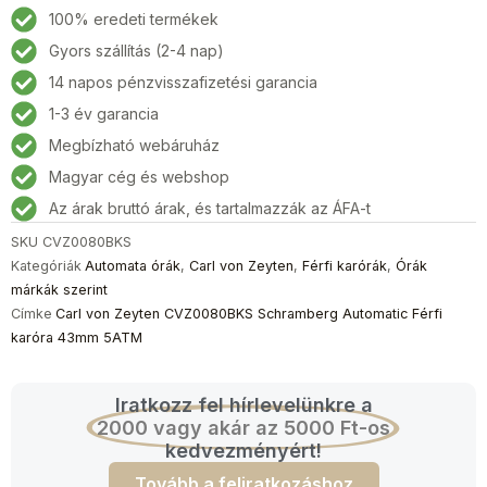
Zeyten
100% eredeti termékek
CVZ0080BKS
Gyors szállítás (2-4 nap)
Schramberg
14 napos pénzvisszafizetési garancia
Automatic
Férfi
1-3 év garancia
karóra
Megbízható webáruház
43mm
Magyar cég és webshop
5ATM
mennyiség
Az árak bruttó árak, és tartalmazzák az ÁFA-t
SKU
CVZ0080BKS
Kategóriák
Automata órák
,
Carl von Zeyten
,
Férfi karórák
,
Órák
márkák szerint
Címke
Carl von Zeyten CVZ0080BKS Schramberg Automatic Férfi
karóra 43mm 5ATM
Iratkozz fel hírlevelünkre a
2000 vagy akár az 5000 Ft-os
kedvezményért!
Tovább a feliratkozáshoz