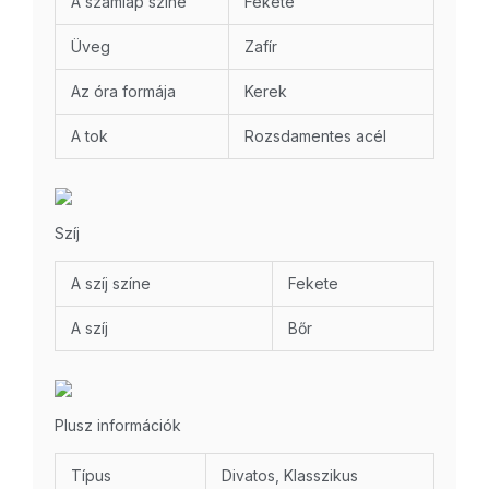
A számlap színe
Fekete
Üveg
Zafír
Az óra formája
Kerek
A tok
Rozsdamentes acél
Szíj
A szíj színe
Fekete
A szíj
Bőr
Plusz információk
Típus
Divatos, Klasszikus