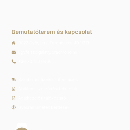
Bemutatóterem és kapcsolat
9022 Győr, Liszt Ferenc utca 40 1/213
ugyfelszolgalat@orachrono.hu
+36 70 410 6466
Szállítás és fizetési információk
Általános szerződési feltételek
Adatkezelési tájékoztató
Gyakran ismételt kérdések