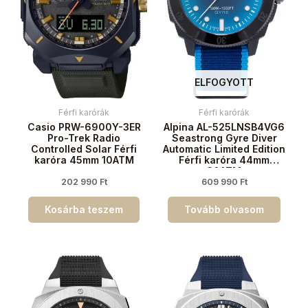
ELFOGYOTT
Férfi karórák
Férfi karórák
Casio PRW-6900Y-3ER
Alpina AL-525LNSB4VG6
Pro-Trek Radio
Seastrong Gyre Diver
Controlled Solar Férfi
Automatic Limited Edition
karóra 45mm 10ATM
Férfi karóra 44mm
30ATM
202 990
Ft
609 990
Ft
Kosárba teszem
Tovább olvasom