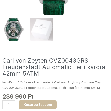
Carl von Zeyten CVZ0043GRS
Freudenstadt Automatic Férfi karóra
42mm 5ATM
Kezdőlap
/
Órák márkák szerint
/
Carl von Zeyten
/ Carl von Zeyten
CVZ0043GRS Freudenstadt Automatic Férfi karóra 42mm 5ATM
239 990
Ft
Carl
Kosárba teszem
von