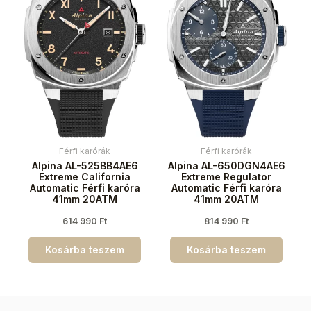
Férfi karórák
Férfi karórák
Alpina AL-525BB4AE6
Alpina AL-650DGN4AE6
Extreme California
Extreme Regulator
Automatic Férfi karóra
Automatic Férfi karóra
41mm 20ATM
41mm 20ATM
614 990
Ft
814 990
Ft
Kosárba teszem
Kosárba teszem