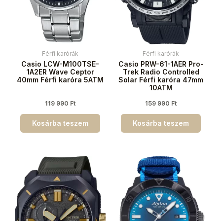
Férfi karórák
Férfi karórák
Casio LCW-M100TSE-
Casio PRW-61-1AER Pro-
1A2ER Wave Ceptor
Trek Radio Controlled
40mm Férfi karóra 5ATM
Solar Férfi karóra 47mm
10ATM
119 990
Ft
159 990
Ft
Kosárba teszem
Kosárba teszem