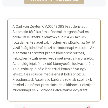
A Carl von Zeyten CVZ0043GRS Freudenstadt
Automatic férfi karóra kifinomult eleganciával és
prémium műszaki jellemzőkkel bír. A 42 mm-es
rozsdamentes acél tok modern és időtálló, az 5ATM
vízállóság lehetővé teszi a mindennapi viseletet. Az
automata szerkezet precíz időmérést biztosít,
miközben a zafírüveg védelmet nyújt a karóra előtt.
Az analóg kijelzőn az idő könnyedén leolvasható, a
zöld számlap a zöld bőr szíjjal kombinálva egy
letisztult és stílusos megjelenést kölcsönöz. A
Freudenstadt Automatic karóra azoknak szól, akik
értékelik a német precizitást és a kifinomult dizájnt a
mindennapi és különleges alkalmakra egyaránt.