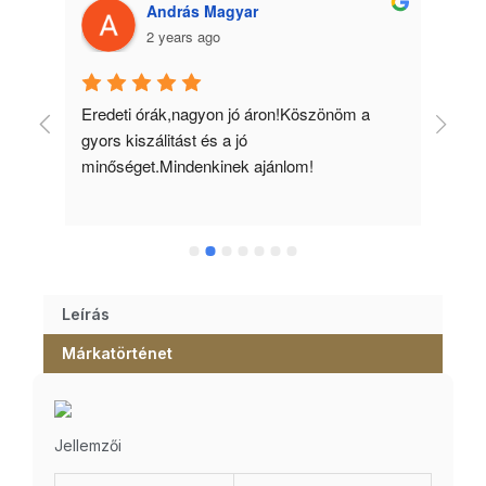
András Magyar
2 years ago
 
Eredeti órák,nagyon jó áron!Köszönöm a 
Min
gyors kiszálitást és a jó 
kös
minőséget.Mindenkinek ajánlom!
Leírás
Márkatörténet
Jellemzői