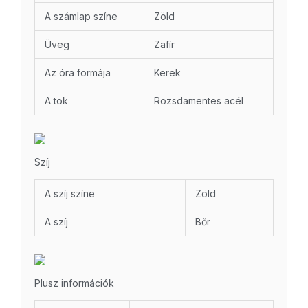
A számlap színe
Zöld
Üveg
Zafír
Az óra formája
Kerek
A tok
Rozsdamentes acél
Szíj
A szíj színe
Zöld
A szíj
Bőr
Plusz információk