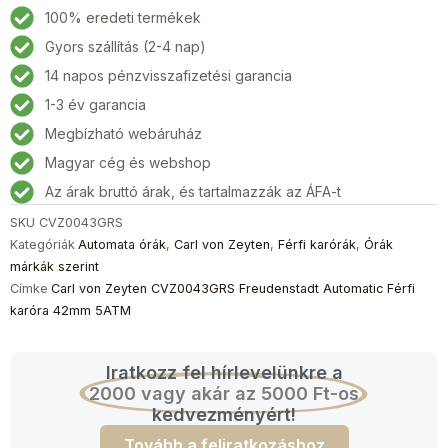
Zeyten
100% eredeti termékek
CVZ0043GRS
Gyors szállítás (2-4 nap)
Freudenstadt
14 napos pénzvisszafizetési garancia
Automatic
Férfi
1-3 év garancia
karóra
Megbízható webáruház
42mm
Magyar cég és webshop
5ATM
mennyiség
Az árak bruttó árak, és tartalmazzák az ÁFA-t
SKU
CVZ0043GRS
Kategóriák
Automata órák
,
Carl von Zeyten
,
Férfi karórák
,
Órák
márkák szerint
Címke
Carl von Zeyten CVZ0043GRS Freudenstadt Automatic Férfi
karóra 42mm 5ATM
Iratkozz fel hírlevelünkre a
2000 vagy akár az 5000 Ft-os
kedvezményért!
Tovább a feliratkozáshoz