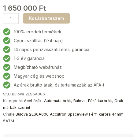
1 650 000
Ft
Bulova
Kosárba teszem
2ES6A006
Accutron
100% eredeti termékek
Spaceview
Gyors szállítás (2-4 nap)
Férfi
14 napos pénzvisszafizetési garancia
karóra
44mm
1-3 év garancia
5ATM
Megbízható webáruház
mennyiség
Magyar cég és webshop
Az árak bruttó árak, és tartalmazzák az ÁFA-t
SKU
Bulova 2ES6A006
Kategóriák
Acél órák
,
Automata órák
,
Bulova
,
Férfi karórák
,
Órák
márkák szerint
Címke
Bulova 2ES6A006 Accutron Spaceview Férfi karóra 44mm
5ATM