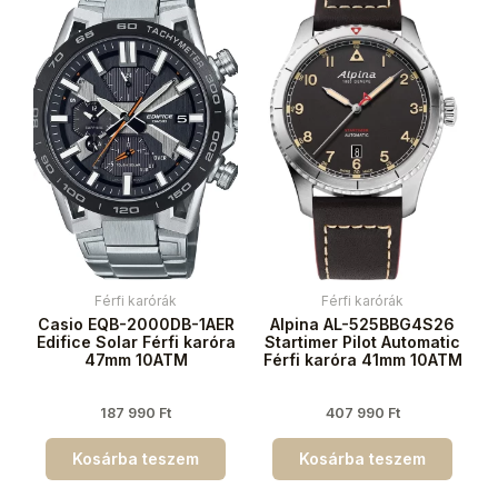
Férfi karórák
Férfi karórák
Casio EQB-2000DB-1AER
Alpina AL-525BBG4S26
Edifice Solar Férfi karóra
Startimer Pilot Automatic
47mm 10ATM
Férfi karóra 41mm 10ATM
187 990
Ft
407 990
Ft
Kosárba teszem
Kosárba teszem