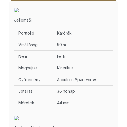
Jellemzői
Portfólió
Karórák
Vízállóság
50 m
Nem
Férfi
Meghajtás
Kinetikus
Gyűjtemény
Accutron Spaceview
Jótállás
36 hónap
Méretek
44 mm