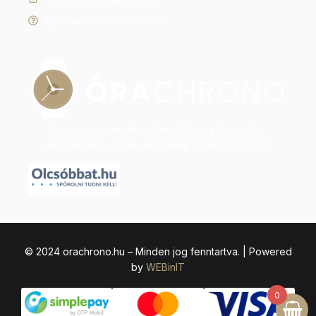
Gyakran ismételt kérdések
Legyen szó modern dizájnról vagy klasszikus
eleganciáról, nálunk megtalálja az időtálló stílust.
© 2024 orachrono.hu – Minden jog fenntartva. | Powered
by
WEBinIT
0