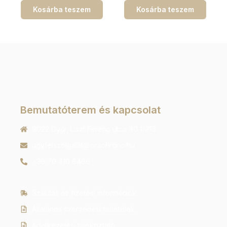
Kosárba teszem
Kosárba teszem
Bemutatóterem és kapcsolat
9022 Győr, Liszt Ferenc utca 40 1/213
ugyfelszolgalat@orachrono.hu
+36 70 410 6466
Szállítás és fizetési információk
Általános szerződési feltételek
Adatkezelési tájékoztató