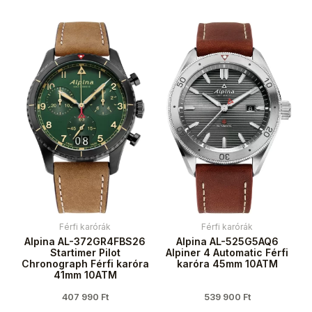
Férfi karórák
Férfi karórák
Alpina AL-372GR4FBS26
Alpina AL-525G5AQ6
Startimer Pilot
Alpiner 4 Automatic Férfi
Chronograph Férfi karóra
karóra 45mm 10ATM
41mm 10ATM
407 990
Ft
539 900
Ft