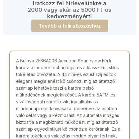
Iratkozz fel hírlevelünkre a
2000 vagy akár az 5000 Ft-os
kedvezményért!
Tovább a feliratkozáshoz
A Bulova 2ES6A006 Accutron Spaceview Férfi
karóra a modern technológia és a klasszikus stílus
tökéletes ötvözete. A 44 mm-es ezüst szíj és tok
elegáns megjelenést kölcsönöz, míg az áttetsző
számlap lehetővé teszi a karóra belső
működésének megtekintését. A karóra 5ATM-es
vízállósággal rendelkezik, így alkalmas a
mindennapi élet kihívásaira, beleértve az esőben
való sétát vagy a kézmosást. Az automata mozgás
biztosítja a megbízható működést, míg az áttetsző
számlap egyedi stílust kölcsönöz a karórának. Ez a
karóra tökéletes választás minden olyan férfinak,