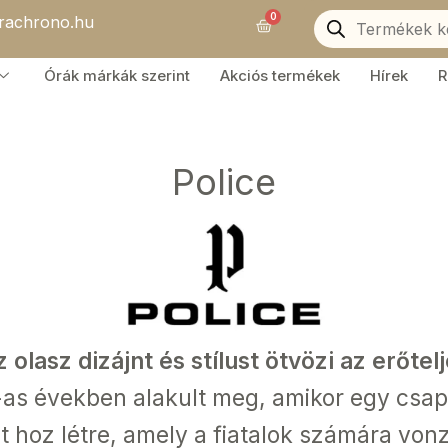
Products
0
orachrono.hu
search
Kosár
Órák márkák szerint
Akciós termékek
Hírek
R
Police
z olasz dizájnt és stílust ötvözi az erőtel
s években alakult meg, amikor egy csapa
hoz létre, amely a fiatalok számára vonzó 