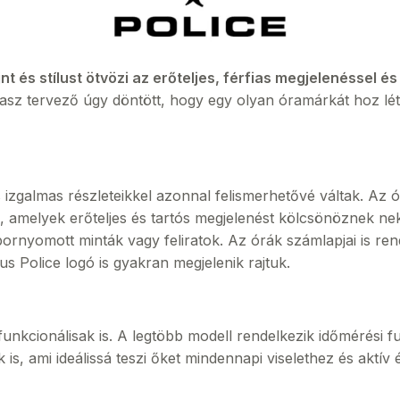
jnt és stílust ötvözi az erőteljes, férfias megjelenéssel é
asz tervező úgy döntött, hogy egy olyan óramárkát hoz lét
izgalmas részleteikkel azonnal felismerhetővé váltak. Az órá
amelyek erőteljes és tartós megjelenést kölcsönöznek nekik
ornyomott minták vagy feliratok. Az órák számlapjai is ren
s Police logó is gyakran megjelenik rajtuk.
nkcionálisak is. A legtöbb modell rendelkezik időmérési f
 is, ami ideálissá teszi őket mindennapi viselethez és aktív