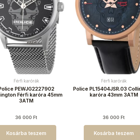
Férfi karórák
Férfi karórák
Police PEWJG2227902
Police PL15404JSR.03 Collin
sington Férfi karóra 45mm
karóra 43mm 3ATM
3ATM
36 000
Ft
36 000
Ft
Kosárba teszem
Kosárba teszem