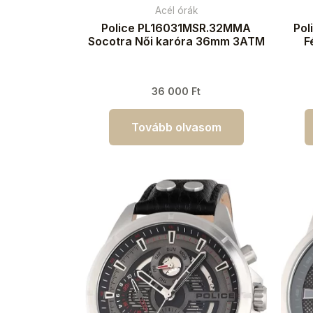
Acél órák
Police PL16031MSR.32MMA
Pol
Socotra Női karóra 36mm 3ATM
F
36 000
Ft
Tovább olvasom