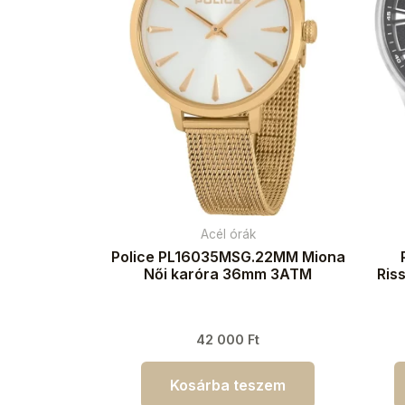
Acél órák
Police PL16035MSG.22MM Miona
Női karóra 36mm 3ATM
Ris
42 000
Ft
Kosárba teszem