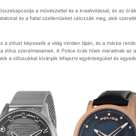
sszekapcsolja a művészettel és a kreativitással, és az órák 
alokat és a fiatal szelleműeket célozzák meg, akik szeretik 
és a stílust képviselik a világ minden táján, és a márka ren
és a stílus szerelmeseinek. A Police órák hűek maradnak az a
ik a stílusukkal kívánják kifejezni egyéniségüket és egyedi