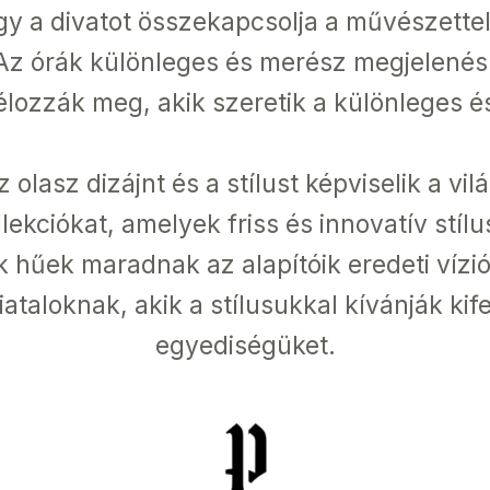
gy a divatot összekapcsolja a művészettel 
k. Az órák különleges és merész megjelenésük
lozzák meg, akik szeretik a különleges és 
z olasz dizájnt és a stílust képviselik a vi
kciókat, amelyek friss és innovatív stílus
k hűek maradnak az alapítóik eredeti vízi
ataloknak, akik a stílusukkal kívánják ki
egyediségüket.