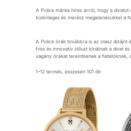
A Police márka híres arról, hogy a divatot ö
különleges és merész megjelenésükkel a fiat
A Police órák továbbra is az olasz dizájnt 
friss és innovatív stílust kínálnak a divat 
vagány órákat teremtsenek a fiataloknak, ak
1–12 termék, összesen 101 db