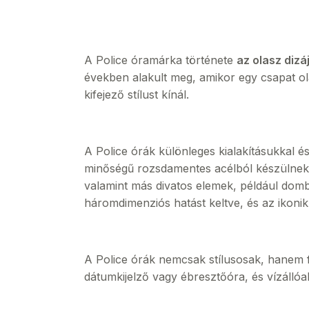
A Police óramárka története
az olasz dizá
években alakult meg, amikor egy csapat ol
kifejező stílust kínál.
A Police órák különleges kialakításukkal és 
minőségű rozsdamentes acélból készülnek, 
valamint más divatos elemek, például domb
háromdimenziós hatást keltve, és az ikoniku
A Police órák nemcsak stílusosak, hanem fu
dátumkijelző vagy ébresztőóra, és vízállóak