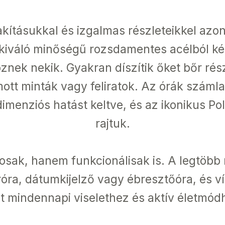
akításukkal és izgalmas részleteikkel azo
an kiváló minőségű rozsdamentes acélból k
znek nekik. Gyakran díszítik őket bőr rés
t minták vagy feliratok. Az órák számlapj
enziós hatást keltve, és az ikonikus Pol
rajtuk.
osak, hanem funkcionálisak is. A legtöbb
óra, dátumkijelző vagy ébresztőóra, és vízá
t mindennapi viselethez és aktív életmód