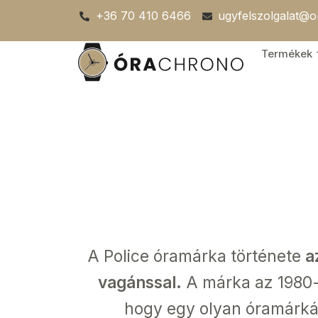
Skip
+36 70 410 6466
ugyfelszolgalat@
to
content
Termékek
A Police óramárka története
a
vagánssal.
A márka az 1980-a
hogy egy olyan óramárkát 