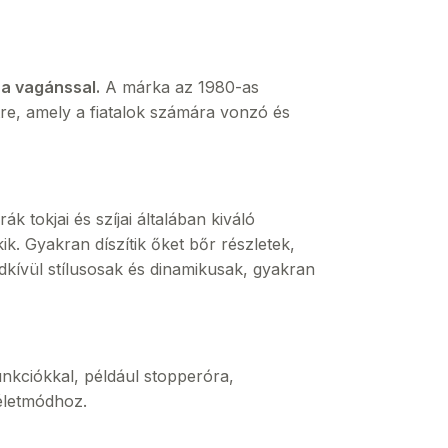
s a vagánssal.
A márka az 1980-as
re, amely a fiatalok számára vonzó és
k tokjai és szíjai általában kiváló
. Gyakran díszítik őket bőr részletek,
dkívül stílusosak és dinamikusak, gyakran
unkciókkal, például stopperóra,
 életmódhoz.