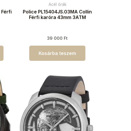
Acél órák
Férfi
Police PL15404JS.03MA Collin
Férfi karóra 43mm 3ATM
39 000
Ft
Kosárba teszem