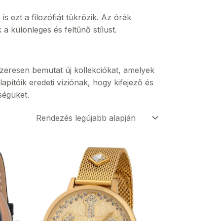
is ezt a filozófiát tükrözik. Az órák
a különleges és feltűnő stílust.
dszeresen bemutat új kollekciókat, amelyek
lapítóik eredeti víziónak, hogy kifejező és
ségüket.