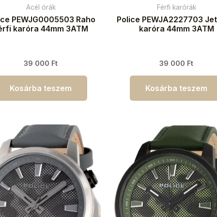
Acél órák
Férfi karórák
ice PEWJG0005503 Raho
Police PEWJA2227703 Jet 
érfi karóra 44mm 3ATM
karóra 44mm 3ATM
39 000
Ft
39 000
Ft
Kosárba teszem
Kosárba teszem