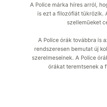
A Police márka híres arról, ho
is ezt a filozófiát tükrözi
szelleműeket cé
A Police órák továbbra is a
rendszeresen bemutat új kolle
szerelmeseinek. A Police órá
órákat teremtsenek a fi