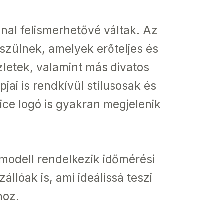
nnal felismerhetővé váltak. Az
észülnek, amelyek erőteljes és
zletek, valamint más divatos
ai is rendkívül stílusosak és
ice logó is gyakran megjelenik
 modell rendelkezik időmérési
llóak is, ami ideálissá teszi
hoz.