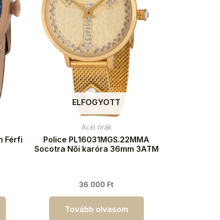
ELFOGYOTT
Acél órák
 Férfi
Police PL16031MGS.22MMA
Socotra Női karóra 36mm 3ATM
36 000
Ft
Tovább olvasom