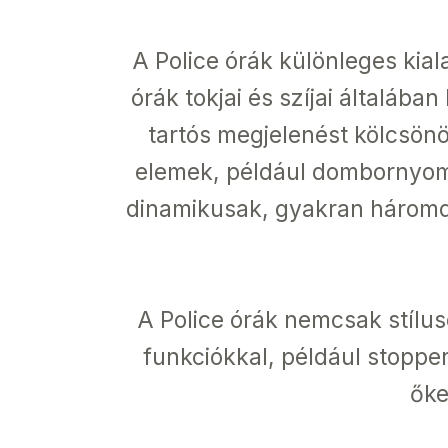
A Police órák különleges kial
órák tokjai és szíjai általáb
tartós megjelenést kölcsönö
elemek, például dombornyomot
dinamikusak, gyakran háromdim
A Police órák nemcsak stílus
funkciókkal, például stopper
őke