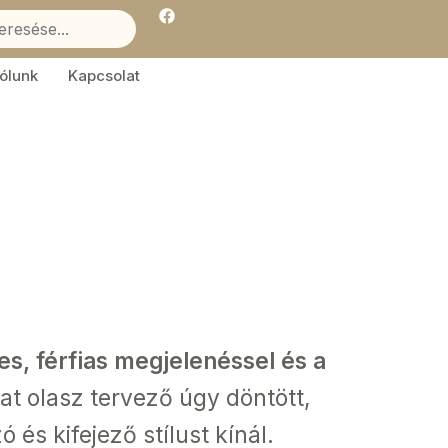
F
a
c
e
b
ólunk
Kapcsolat
o
o
k
jes, férfias megjelenéssel és a
t olasz tervező úgy döntött,
és kifejező stílust kínál.