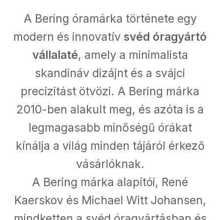
A Bering óramárka története egy
modern és innovatív
svéd óragyártó
vállalaté
, amely a minimalista
skandináv dizájnt és a svájci
precizitást ötvözi. A Bering márka
2010-ben alakult meg, és azóta is a
legmagasabb minőségű órákat
kínálja a világ minden tájáról érkező
vásárlóknak.
A Bering márka alapítói, René
Kaerskov és Michael Witt Johansen,
mindketten a svéd óragyártásban és