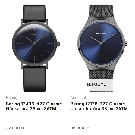
ELFOGYOTT
Bering
Acél órák
Bering 13436-427 Classic
Bering 12138-227 Classic
Női karóra 36mm 3ATM
Unisex karóra 38mm 3ATM
32 000
Ft
35 000
Ft