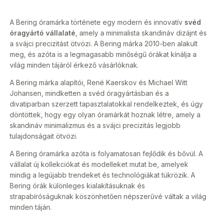
A Bering óramárka története egy modern és innovatív
svéd
óragyártó vállalaté
, amely a minimalista skandináv dizájnt és
a svájci precizitást ötvözi. A Bering márka 2010-ben alakult
meg, és azóta is a legmagasabb minőségű órákat kínálja a
világ minden tájáról érkező vásárlóknak.
A Bering márka alapítói, René Kaerskov és Michael Witt
Johansen, mindketten a svéd óragyártásban és a
divatiparban szerzett tapasztalatokkal rendelkeztek, és úgy
döntöttek, hogy egy olyan óramárkát hoznak létre, amely a
skandináv minimalizmus és a svájci precizitás legjobb
tulajdonságait ötvözi.
A Bering óramárka azóta is folyamatosan fejlődik és bővül. A
vállalat új kollekciókat és modelleket mutat be, amelyek
mindig a legújabb trendeket és technológiákat tükrözik. A
Bering órák különleges kialakításuknak és
strapabíróságuknak köszönhetően népszerűvé váltak a világ
minden táján.