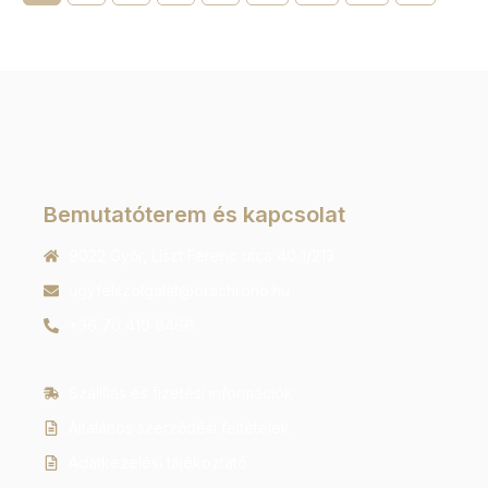
Bemutatóterem és kapcsolat
9022 Győr, Liszt Ferenc utca 40 1/213
ugyfelszolgalat@orachrono.hu
+36 70 410 6466
Szállítás és fizetési információk
Általános szerződési feltételek
Adatkezelési tájékoztató