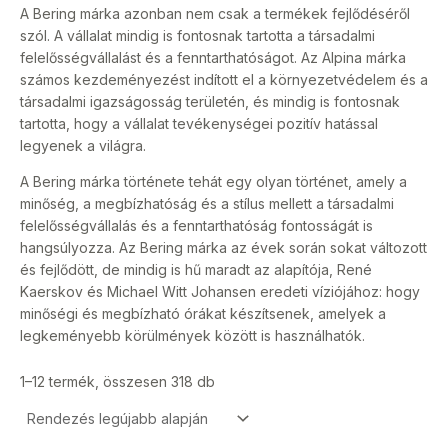
A Bering márka azonban nem csak a termékek fejlődéséről
szól. A vállalat mindig is fontosnak tartotta a társadalmi
felelősségvállalást és a fenntarthatóságot. Az Alpina márka
számos kezdeményezést indított el a környezetvédelem és a
társadalmi igazságosság területén, és mindig is fontosnak
tartotta, hogy a vállalat tevékenységei pozitív hatással
legyenek a világra.
A Bering márka története tehát egy olyan történet, amely a
minőség, a megbízhatóság és a stílus mellett a társadalmi
felelősségvállalás és a fenntarthatóság fontosságát is
hangsúlyozza. Az Bering márka az évek során sokat változott
és fejlődött, de mindig is hű maradt az alapítója, René
Kaerskov és Michael Witt Johansen eredeti víziójához: hogy
minőségi és megbízható órákat készítsenek, amelyek a
legkeményebb körülmények között is használhatók.
1–12 termék, összesen 318 db