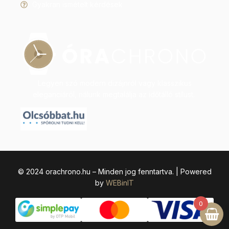
Gyakran ismételt kérdések
Legyen szó modern dizájnról vagy klasszikus
eleganciáról, nálunk megtalálja az időtálló stílust.
© 2024 orachrono.hu – Minden jog fenntartva. | Powered
by
WEBinIT
0