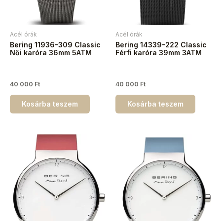
Acél órák
Acél órák
Bering 11936-309 Classic
Bering 14339-222 Classic
Női karóra 36mm 5ATM
Férfi karóra 39mm 3ATM
40 000
Ft
40 000
Ft
Kosárba teszem
Kosárba teszem