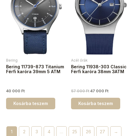
Bering
Acél órák
Bering 11739-873 Titanium
Bering 11938-303 Classic
Férfi karóra 39mm 5 ATM
Férfi karóra 38mm 3ATM
40 000
Ft
57 000
Ft
47 000
Ft
Kosárba teszem
Kosárba teszem
1
2
3
4
…
25
26
27
→