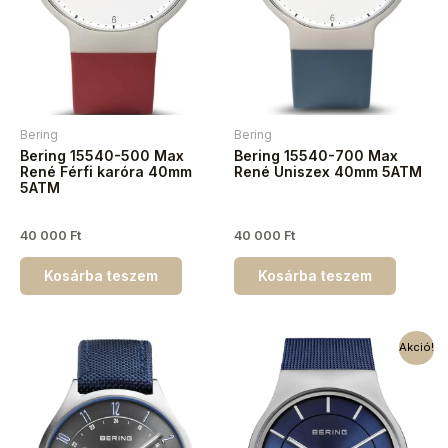
Bering
Bering
Bering 15540-500 Max
Bering 15540-700 Max
René Férfi karóra 40mm
René Uniszex 40mm 5ATM
5ATM
40 000
Ft
40 000
Ft
Kosárba teszem
Kosárba teszem
Akció!