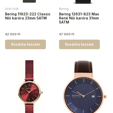
Acél órák
Bering
Bering 11923-222 Classic
Bering 12631-823 Max
Női karóra 23mm 5ATM
René Női karóra 31mm
5ATM
42 000
Ft
47 000
Ft
Kosárba teszem
Kosárba teszem