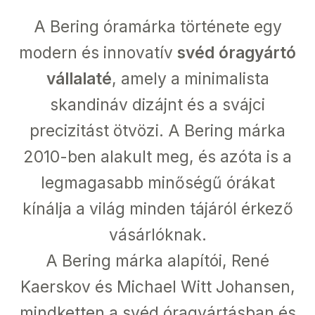
A Bering óramárka története egy
modern és innovatív
svéd óragyártó
vállalaté
, amely a minimalista
skandináv dizájnt és a svájci
precizitást ötvözi. A Bering márka
2010-ben alakult meg, és azóta is a
legmagasabb minőségű órákat
kínálja a világ minden tájáról érkező
vásárlóknak.
A Bering márka alapítói, René
Kaerskov és Michael Witt Johansen,
mindketten a svéd óragyártásban és