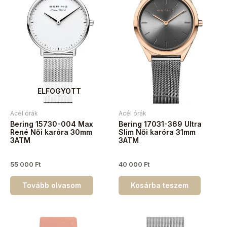
ELFOGYOTT
Acél órák
Acél órák
Bering 15730-004 Max
Bering 17031-369 Ultra
René Női karóra 30mm
Slim Női karóra 31mm
3ATM
3ATM
55 000
Ft
40 000
Ft
Tovább olvasom
Kosárba teszem