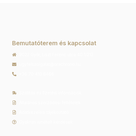
Bemutatóterem és kapcsolat
9022 Győr, Liszt Ferenc utca 40 1/213
ugyfelszolgalat@orachrono.hu
+36 70 410 6466
Szállítás és fizetési információk
Általános szerződési feltételek
Adatkezelési tájékoztató
Gyakran ismételt kérdések