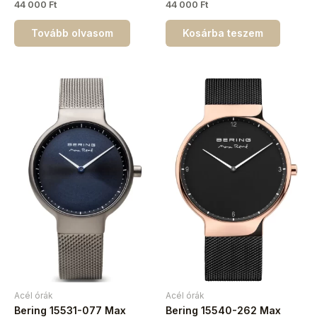
44 000
Ft
44 000
Ft
Tovább olvasom
Kosárba teszem
Acél órák
Acél órák
Bering 15531-077 Max
Bering 15540-262 Max