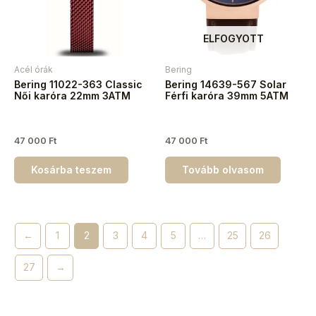
ELFOGYOTT
Acél órák
Bering
Bering 11022-363 Classic
Bering 14639-567 Solar
Női karóra 22mm 3ATM
Férfi karóra 39mm 5ATM
47 000
Ft
47 000
Ft
Kosárba teszem
Tovább olvasom
←
1
2
3
4
5
…
25
26
27
→