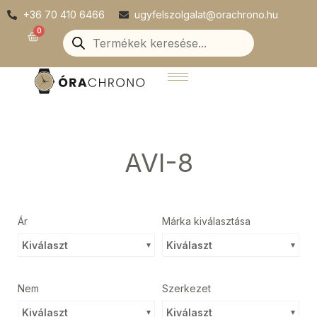
Skip
+36 70 410 6466
ugyfelszolgalat@orachrono.hu
to
Products
0
Kosár
search
content
AVI-8
Ár
Márka kiválasztása
Kiválaszt
Kiválaszt
Nem
Szerkezet
Kiválaszt
Kiválaszt