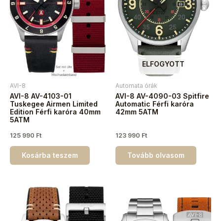
ELFOGYOTT
AVI-8
Automata órák
AVI-8 AV-4103-01
AVI-8 AV-4090-03 Spitfire
Tuskegee Airmen Limited
Automatic Férfi karóra
Edition Férfi karóra 40mm
42mm 5ATM
5ATM
125 990
Ft
123 990
Ft
Kosárba teszem
Tovább olvasom