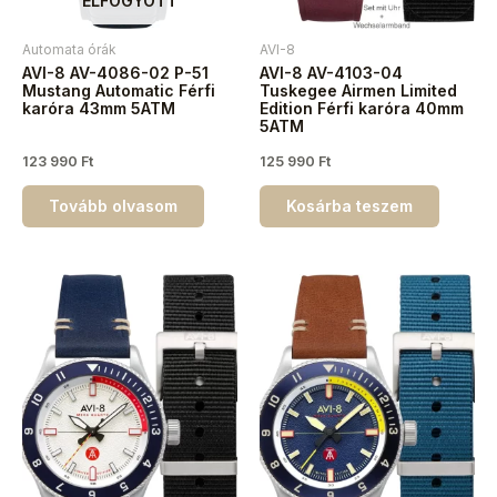
ELFOGYOTT
Automata órák
AVI-8
AVI-8 AV-4086-02 P-51
AVI-8 AV-4103-04
Mustang Automatic Férfi
Tuskegee Airmen Limited
karóra 43mm 5ATM
Edition Férfi karóra 40mm
5ATM
123 990
Ft
125 990
Ft
Tovább olvasom
Kosárba teszem