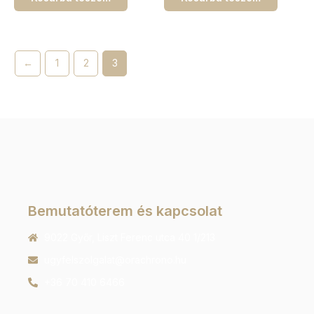
←
1
2
3
Bemutatóterem és kapcsolat
9022 Győr, Liszt Ferenc utca 40 1/213
ugyfelszolgalat@orachrono.hu
+36 70 410 6466