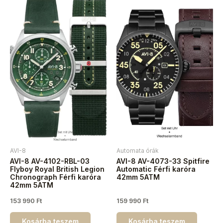
AVI-8
Automata órák
AVI-8 AV-4102-RBL-03
AVI-8 AV-4073-33 Spitfire
Flyboy Royal British Legion
Automatic Férfi karóra
Chronograph Férfi karóra
42mm 5ATM
42mm 5ATM
153 990
Ft
159 990
Ft
Kosárba teszem
Kosárba teszem