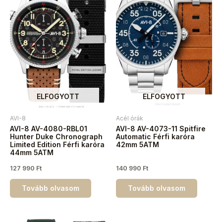
ELFOGYOTT
ELFOGYOTT
AVI-8
Acél órák
AVI-8 AV-4080-RBL01
AVI-8 AV-4073-11 Spitfire
Hunter Duke Chronograph
Automatic Férfi karóra
Limited Edition Férfi karóra
42mm 5ATM
44mm 5ATM
127 990
Ft
140 990
Ft
Tovább olvasom
Tovább olvasom