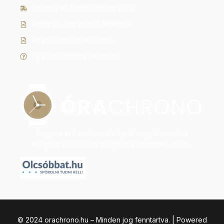
Szállítás és fizetési információk
Általános szerződési feltételek
Adatkezelési tájékoztató
Gyakran ismételt kérdések
Legyen szó modern dizájnról vagy klasszikus
eleganciáról, nálunk megtalálja az időtálló stílust.
© 2024 orachrono.hu – Minden jog fenntartva. | Powered