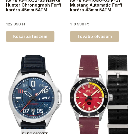
AVI-8 AV-4052-33 Hawker
AVI-8 AV-4086-03 P-51
Hunter Chronograph Férfi
Mustang Automatic Férfi
karóra 45mm 5ATM
karóra 43mm 5ATM
122 990
Ft
119 990
Ft
Kosárba teszem
Tovább olvasom