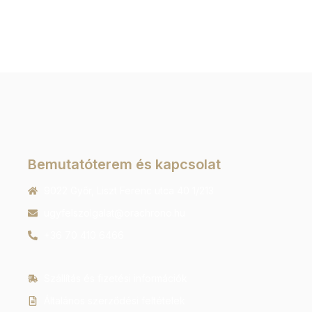
Bemutatóterem és kapcsolat
9022 Győr, Liszt Ferenc utca 40 1/213
ugyfelszolgalat@orachrono.hu
+36 70 410 6466
Szállítás és fizetési információk
Általános szerződési feltételek