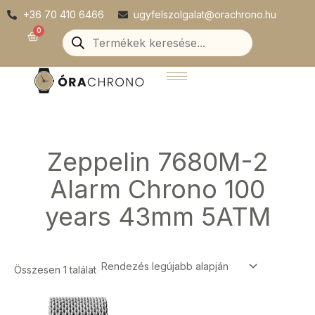
Skip
+36 70 410 6466
ugyfelszolgalat@orachrono.hu
to
Products
0
Kosár
search
content
Zeppelin 7680M-2
Alarm Chrono 100
years 43mm 5ATM
Összesen 1 találat