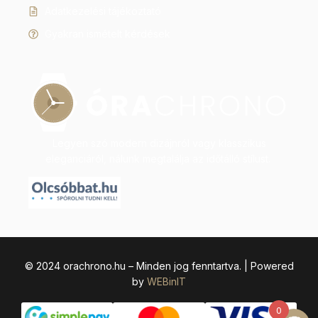
Adatkezelési tájékoztató
Gyakran ismételt kérdések
Legyen szó modern dizájnról vagy klasszikus
eleganciáról, nálunk megtalálja az időtálló stílust.
© 2024 orachrono.hu – Minden jog fenntartva. | Powered
by
WEBinIT
0