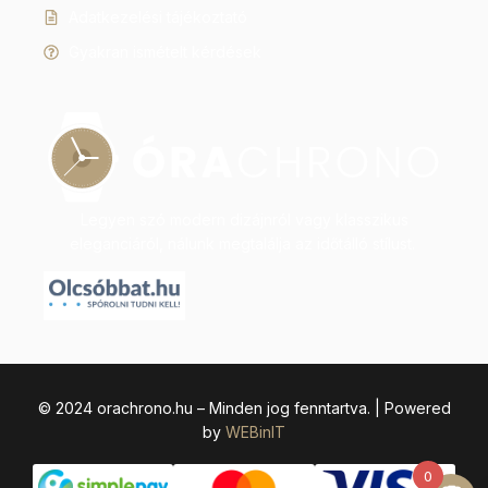
Adatkezelési tájékoztató
Gyakran ismételt kérdések
Legyen szó modern dizájnról vagy klasszikus
eleganciáról, nálunk megtalálja az időtálló stílust.
© 2024 orachrono.hu – Minden jog fenntartva. | Powered
by
WEBinIT
0