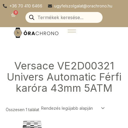
Skip
+36 70 410 6466
ugyfelszolgalat@orachrono.hu
to
Products
0
Kosár
search
content
Versace VE2D00321
Univers Automatic Férfi
karóra 43mm 5ATM
Összesen 1 találat