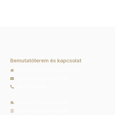
Bemutatóterem és kapcsolat
9022 Győr, Liszt Ferenc utca 40 1/213
ugyfelszolgalat@orachrono.hu
+36 70 410 6466
Szállítás és fizetési információk
Általános szerződési feltételek