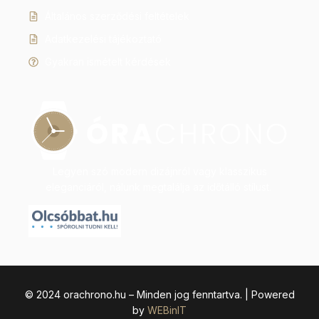
Általános szerződési feltételek
Adatkezelési tájékoztató
Gyakran ismételt kérdések
Legyen szó modern dizájnról vagy klasszikus
eleganciáról, nálunk megtalálja az időtálló stílust.
© 2024 orachrono.hu – Minden jog fenntartva. | Powered
by
WEBinIT