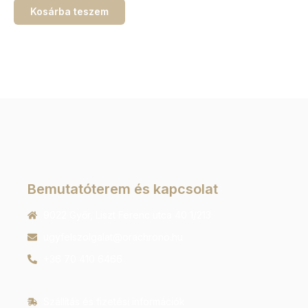
Kosárba teszem
Bemutatóterem és kapcsolat
9022 Győr, Liszt Ferenc utca 40 1/213
ugyfelszolgalat@orachrono.hu
+36 70 410 6466
Szállítás és fizetési információk