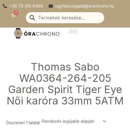
Skip
+36 70 410 6466
ugyfelszolgalat@orachrono.hu
to
Products
0
Kosár
search
content
Thomas Sabo
WA0364-264-205
Garden Spirit Tiger Eye
Női karóra 33mm 5ATM
Összesen 1 találat