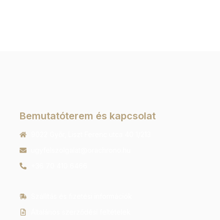
Bemutatóterem és kapcsolat
9022 Győr, Liszt Ferenc utca 40 1/213
ugyfelszolgalat@orachrono.hu
+36 70 410 6466
Szállítás és fizetési információk
Általános szerződési feltételek