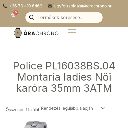
Skip
+36 70 410 6466
ugyfelszolgalat@orachrono.hu
to
Products
0
Kosár
search
content
Police PL16038BS.04
Montaria ladies Női
karóra 35mm 3ATM
Összesen 1 találat