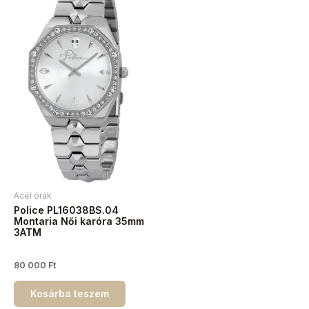
Acél órák
Police PL16038BS.04
Montaria Női karóra 35mm
3ATM
80 000
Ft
Kosárba teszem