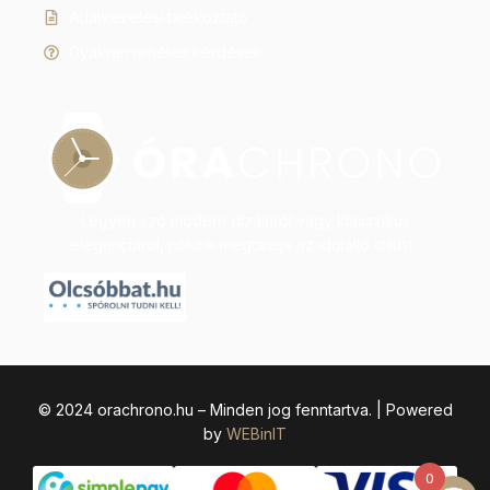
Adatkezelési tájékoztató
Gyakran ismételt kérdések
Legyen szó modern dizájnról vagy klasszikus
eleganciáról, nálunk megtalálja az időtálló stílust.
© 2024 orachrono.hu – Minden jog fenntartva. | Powered
by
WEBinIT
0