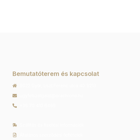
Bemutatóterem és kapcsolat
9022 Győr, Liszt Ferenc utca 40 1/213
ugyfelszolgalat@orachrono.hu
+36 70 410 6466
Szállítás és fizetési információk
Általános szerződési feltételek