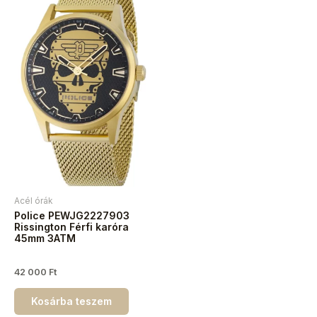
Acél órák
Police PEWJG2227903
Rissington Férfi karóra
45mm 3ATM
42 000
Ft
Kosárba teszem