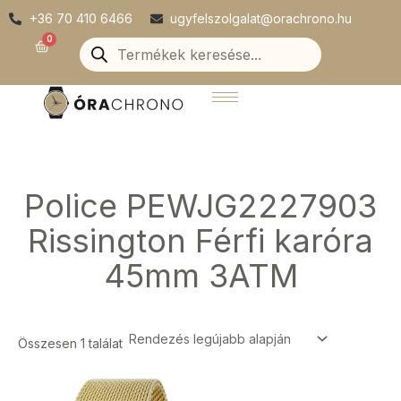
Skip
+36 70 410 6466
ugyfelszolgalat@orachrono.hu
to
Products
0
Kosár
search
content
Police PEWJG2227903
Rissington Férfi karóra
45mm 3ATM
Összesen 1 találat