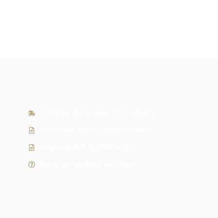
Szállítás és fizetési információk
Általános szerződési feltételek
Adatkezelési tájékoztató
Gyakran ismételt kérdések