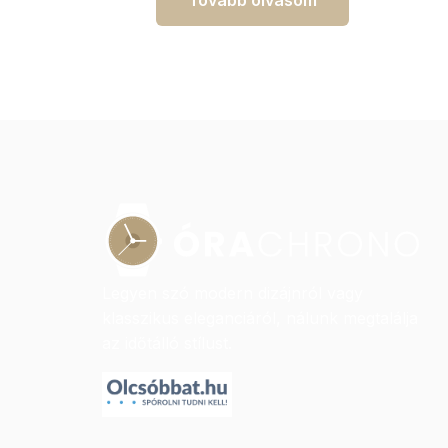
Legyen szó modern dizájnról vagy
klasszikus eleganciáról, nálunk megtalálja
az időtálló stílust.