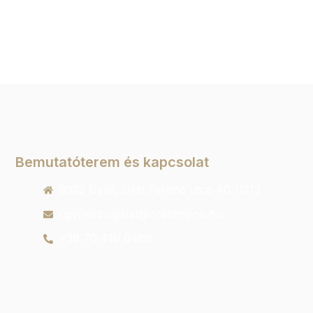
Bemutatóterem és kapcsolat
9022 Győr, Liszt Ferenc utca 40 1/213
ugyfelszolgalat@orachrono.hu
+36 70 410 6466