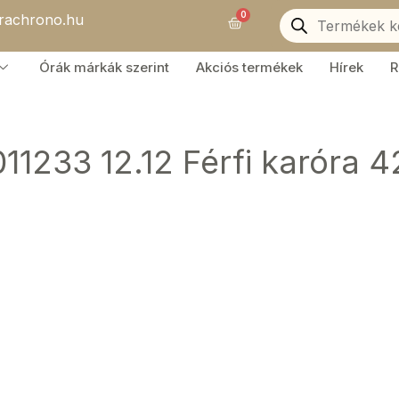
Products
0
orachrono.hu
search
Kosár
Órák márkák szerint
Akciós termékek
Hírek
R
011233 12.12 Férfi karóra