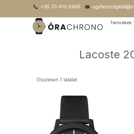
Skip
+36 70 410 6466
ugyfelszolgalat@
to
content
Termékek
Lacoste 2
Összesen 1 találat