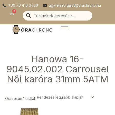
Skip
+36 70 410 6466
ugyfelszolgalat@orachrono.hu
to
Products
0
Kosár
search
content
Hanowa 16-
9045.02.002 Carrousel
Női karóra 31mm 5ATM
Összesen 1 találat