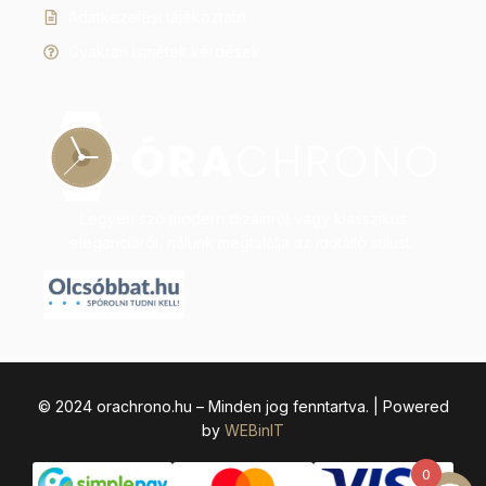
Adatkezelési tájékoztató
Gyakran ismételt kérdések
Legyen szó modern dizájnról vagy klasszikus
eleganciáról, nálunk megtalálja az időtálló stílust.
© 2024 orachrono.hu – Minden jog fenntartva. | Powered
by
WEBinIT
0