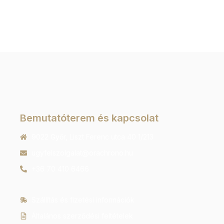
Bemutatóterem és kapcsolat
9022 Győr, Liszt Ferenc utca 40 1/213
ugyfelszolgalat@orachrono.hu
+36 70 410 6466
Szállítás és fizetési információk
Általános szerződési feltételek