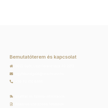
Bemutatóterem és kapcsolat
9022 Győr, Liszt Ferenc utca 40 1/213
ugyfelszolgalat@orachrono.hu
+36 70 410 6466
Szállítás és fizetési információk
Általános szerződési feltételek