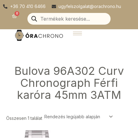
Skip
+36 70 410 6466
ugyfelszolgalat@orachrono.hu
to
Products
0
Kosár
search
content
Bulova 96A302 Curv
Chronograph Férfi
karóra 45mm 3ATM
Összesen 1 találat