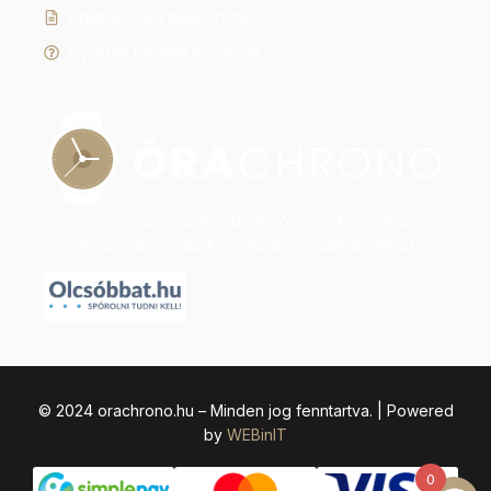
Adatkezelési tájékoztató
Gyakran ismételt kérdések
Legyen szó modern dizájnról vagy klasszikus
eleganciáról, nálunk megtalálja az időtálló stílust.
© 2024 orachrono.hu – Minden jog fenntartva. | Powered
by
WEBinIT
0