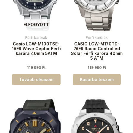
ELFOGYOTT
Férfi karórák
Férfi karórák
Casio LCW-M100TSE-
CASIO LCW-M170TD-
1AER Wave Ceptor Férfi
7AER Radio Controlled
karóra 40mm 5ATM
Solar Férfi karóra 40mm
5 ATM
119 990
Ft
119 990
Ft
Tovább olvasom
Kosárba teszem