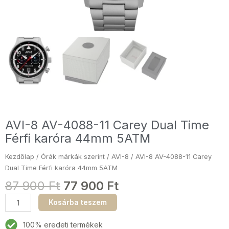
AVI-8 AV-4088-11 Carey Dual Time
Férfi karóra 44mm 5ATM
Kezdőlap
/
Órák márkák szerint
/
AVI-8
/ AVI-8 AV-4088-11 Carey
Dual Time Férfi karóra 44mm 5ATM
87 900
Ft
77 900
Ft
AVI-
Kosárba teszem
8
AV-
100% eredeti termékek