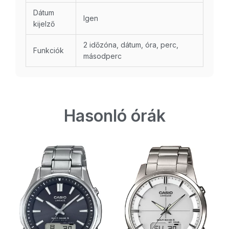
Dátum
Igen
kijelző
2 időzóna, dátum, óra, perc,
Funkciók
másodperc
Hasonló órák