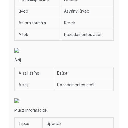
üveg
Ásványi üveg
Az óra formája
Kerek
A tok
Rozsdamentes acél
Szíj
A szíj színe
Ezüst
A szíj
Rozsdamentes acél
Plusz információk
Típus
Sportos