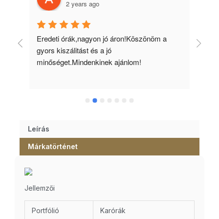
2 years ago
 
Eredeti órák,nagyon jó áron!Köszönöm a 
Min
gyors kiszálitást és a jó 
kös
minőséget.Mindenkinek ajánlom!
Leírás
Márkatörténet
Jellemzői
Portfólió
Karórák