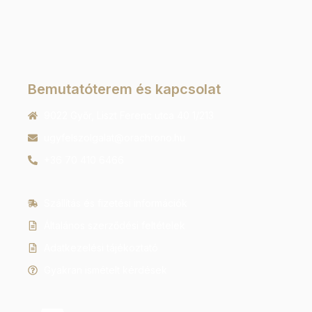
Bemutatóterem és kapcsolat
9022 Győr, Liszt Ferenc utca 40 1/213
ugyfelszolgalat@orachrono.hu
+36 70 410 6466
Szállítás és fizetési információk
Általános szerződési feltételek
Adatkezelési tájékoztató
Gyakran ismételt kérdések