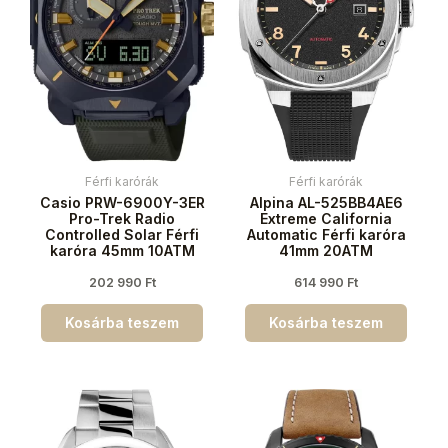
Férfi karórák
Férfi karórák
Casio PRW-6900Y-3ER
Alpina AL-525BB4AE6
Pro-Trek Radio
Extreme California
Controlled Solar Férfi
Automatic Férfi karóra
karóra 45mm 10ATM
41mm 20ATM
202 990
Ft
614 990
Ft
Kosárba teszem
Kosárba teszem