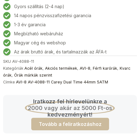
4088-
Gyors szállítás (2-4 nap)
11
14 napos pénzvisszafizetési garancia
Carey
Dual
1-3 év garancia
Time
Megbízható webáruház
Férfi
Magyar cég és webshop
karóra
44mm
Az árak bruttó árak, és tartalmazzák az ÁFA-t
5ATM
SKU
AV-4088-11
mennyiség
Kategóriák
Acél órák
,
Akciós termékek
,
AVI-8
,
Férfi karórák
,
Kvarc
órák
,
Órák márkák szerint
Címke
AVI-8 AV-4088-11 Carey Dual Time 44mm 5ATM
Iratkozz fel hírlevelünkre a
2000 vagy akár az 5000 Ft-os
kedvezményért!
Tovább a feliratkozáshoz