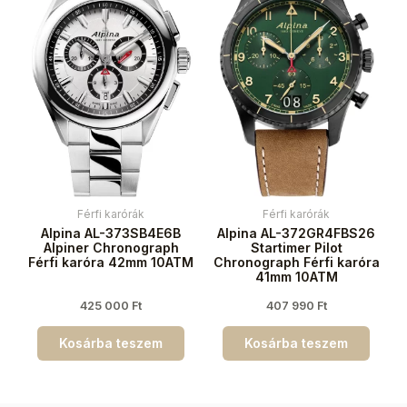
Férfi karórák
Férfi karórák
Alpina AL-373SB4E6B
Alpina AL-372GR4FBS26
Alpiner Chronograph
Startimer Pilot
Férfi karóra 42mm 10ATM
Chronograph Férfi karóra
41mm 10ATM
425 000
Ft
407 990
Ft
Kosárba teszem
Kosárba teszem