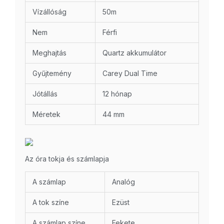
Vízállóság
50m
Nem
Férfi
Meghajtás
Quartz akkumulátor
Gyűjtemény
Carey Dual Time
Jótállás
12 hónap
Méretek
44 mm
Az óra tokja és számlapja
A számlap
Analóg
A tok színe
Ezüst
A számlap színe
Fekete