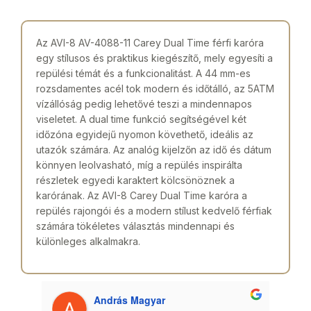
Az AVI-8 AV-4088-11 Carey Dual Time férfi karóra
egy stílusos és praktikus kiegészítő, mely egyesíti a
repülési témát és a funkcionalitást. A 44 mm-es
rozsdamentes acél tok modern és időtálló, az 5ATM
vízállóság pedig lehetővé teszi a mindennapos
viseletet. A dual time funkció segítségével két
időzóna egyidejű nyomon követhető, ideális az
utazók számára. Az analóg kijelzőn az idő és dátum
könnyen leolvasható, míg a repülés inspirálta
részletek egyedi karaktert kölcsönöznek a
karórának. Az AVI-8 Carey Dual Time karóra a
repülés rajongói és a modern stílust kedvelő férfiak
számára tökéletes választás mindennapi és
különleges alkalmakra.
András Magyar