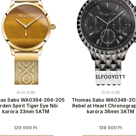
ELFOGYOTT
Acél órák
Acél órák
as Sabo WA0364-264-205
Thomas Sabo WA0348-20
rden Spirit Tiger Eye Női
Rebel at Heart Chronogra
karóra 33mm 5ATM
karóra 38mm 3ATM
139 900
Ft
139 900
Ft