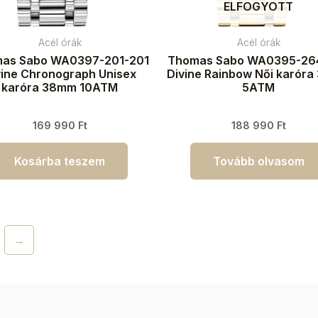
ELFOGYOTT
Acél órák
Acél órák
as Sabo WA0397-201-201
Thomas Sabo WA0395-26
vine Chronograph Unisex
Divine Rainbow Női karór
karóra 38mm 10ATM
5ATM
169 990
Ft
188 990
Ft
Kosárba teszem
Tovább olvasom
→