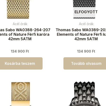
ELFOGYOTT
Acél órák
Acél órák
as Sabo WA0388-264-207
Thomas Sabo WA0389-20
nts of Nature Férfi karóra
Elements of Nature Férfi 
42mm 5ATM
42mm 5ATM
134 900
Ft
134 900
Ft
Kosárba teszem
Tovább olvasom