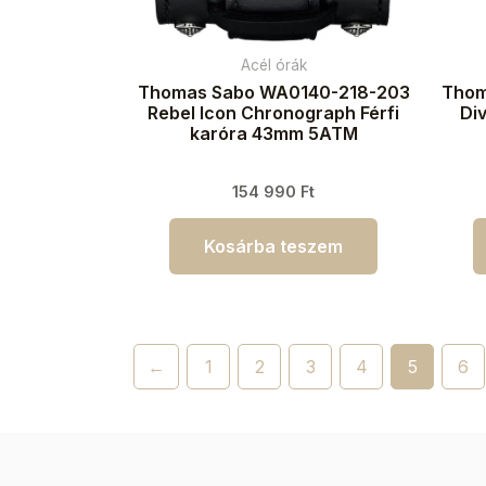
Acél órák
Thomas Sabo WA0140-218-203
Thom
Rebel Icon Chronograph Férfi
Di
karóra 43mm 5ATM
154 990
Ft
Kosárba teszem
←
1
2
3
4
5
6