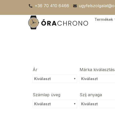
Skip
+36 70 410 6466
ugyfelszolgalat@
to
content
Termékek
Ár
Márka kiválasztás
Kiválaszt
Kiválaszt
Számlap üveg
Szíj anyaga
Kiválaszt
Kiválaszt