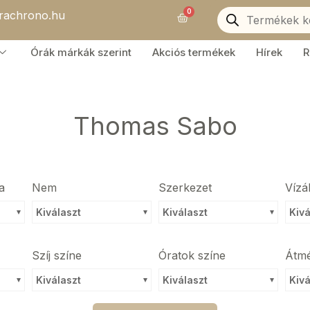
Products
0
orachrono.hu
search
Kosár
Órák márkák szerint
Akciós termékek
Hírek
R
Thomas Sabo
a
Nem
Szerkezet
Vízá
Kiválaszt
Kiválaszt
Kivá
Szíj színe
Óratok színe
Átm
Kiválaszt
Kiválaszt
Kivá