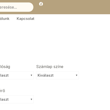
F
a
c
e
b
ólunk
Kapcsolat
o
o
k
llóság
Számlap színe
laszt
Kiválaszt
érő
laszt