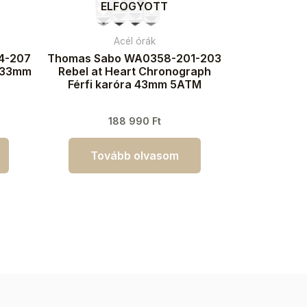
ELFOGYOTT
Acél órák
4-207
Thomas Sabo WA0358-201-203
a 33mm
Rebel at Heart Chronograph
Férfi karóra 43mm 5ATM
188 990
Ft
Tovább olvasom