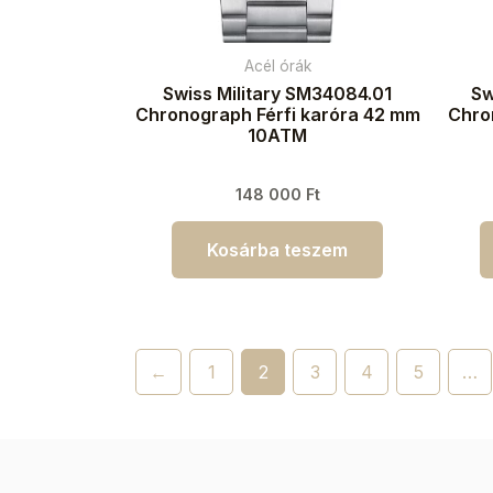
Acél órák
Swiss Military SM34084.01
Sw
Chronograph Férfi karóra 42 mm
Chro
10ATM
148 000
Ft
Kosárba teszem
←
1
2
3
4
5
…