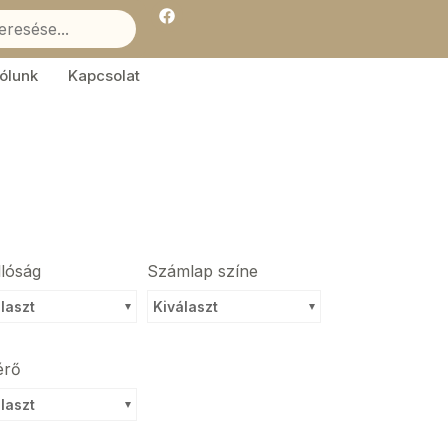
F
a
c
e
b
ólunk
Kapcsolat
o
o
k
llóság
Számlap színe
laszt
Kiválaszt
érő
laszt