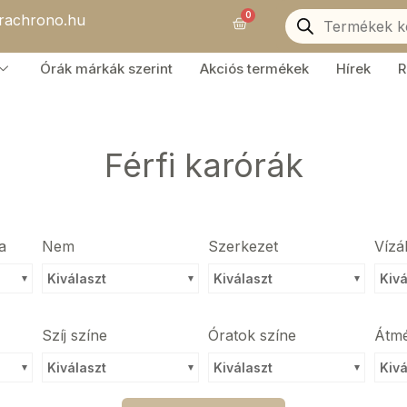
Products
0
orachrono.hu
search
Kosár
Órák márkák szerint
Akciós termékek
Hírek
R
Férfi karórák
a
Nem
Szerkezet
Vízá
Kiválaszt
Kiválaszt
Kivá
Szíj színe
Óratok színe
Átm
Kiválaszt
Kiválaszt
Kivá