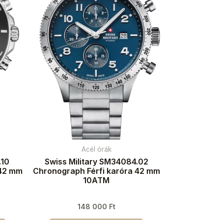
Acél órák
.10
Swiss Military SM34084.02
 42 mm
Chronograph Férfi karóra 42 mm
10ATM
148 000
Ft