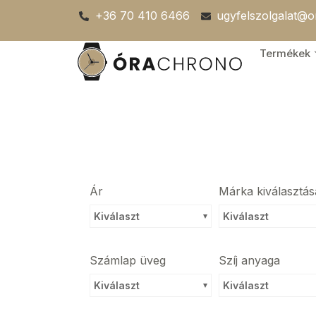
Skip
+36 70 410 6466
ugyfelszolgalat@
to
content
Termékek
Ár
Márka kiválasztás
Kiválaszt
Kiválaszt
Számlap üveg
Szíj anyaga
Kiválaszt
Kiválaszt