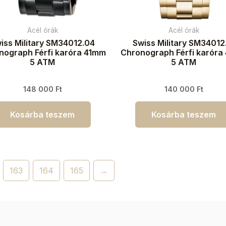
Acél órák
Acél órák
iss Military SM34012.04
Swiss Military SM34012
nograph Férfi karóra 41mm
Chronograph Férfi karóra
5 ATM
5 ATM
148 000
Ft
140 000
Ft
Kosárba teszem
Kosárba teszem
163
164
165
→