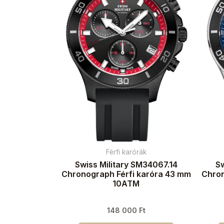
Férfi karórák
Swiss Military SM34067.14
Sw
Chronograph Férfi karóra 43 mm
Chron
10ATM
148 000
Ft