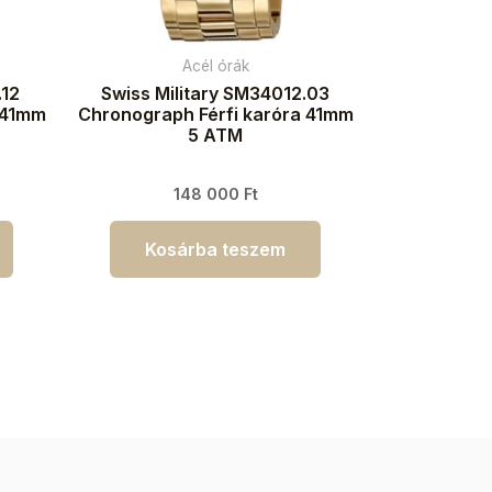
Acél órák
.12
Swiss Military SM34012.03
 41mm
Chronograph Férfi karóra 41mm
5 ATM
148 000
Ft
Kosárba teszem