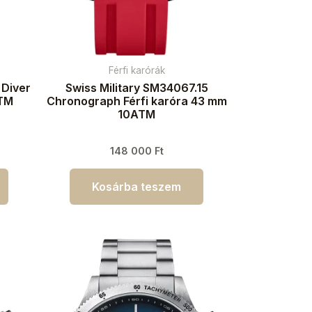
Férfi karórák
 Diver
Swiss Military SM34067.15
ATM
Chronograph Férfi karóra 43 mm
10ATM
148 000
Ft
Kosárba teszem