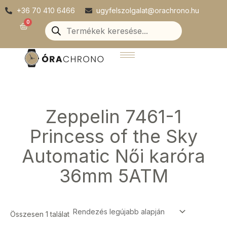
Skip
+36 70 410 6466
ugyfelszolgalat@orachrono.hu
to
Products
0
Kosár
search
content
Zeppelin 7461-1
Princess of the Sky
Automatic Női karóra
36mm 5ATM
Összesen 1 találat