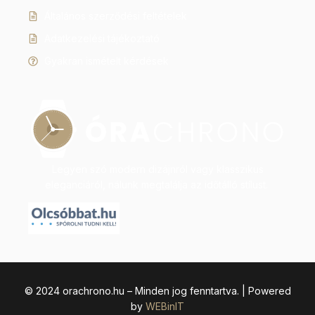
Általános szerződési feltételek
Adatkezelési tájékoztató
Gyakran ismételt kérdések
Legyen szó modern dizájnról vagy klasszikus
eleganciáról, nálunk megtalálja az időtálló stílust.
© 2024 orachrono.hu – Minden jog fenntartva. | Powered
by
WEBinIT