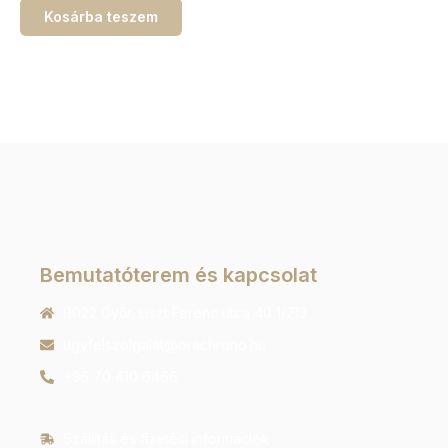
Kosárba teszem
Bemutatóterem és kapcsolat
9022 Győr, Liszt Ferenc utca 40 1/213
ugyfelszolgalat@orachrono.hu
+36 70 410 6466
Szállítás és fizetési információk