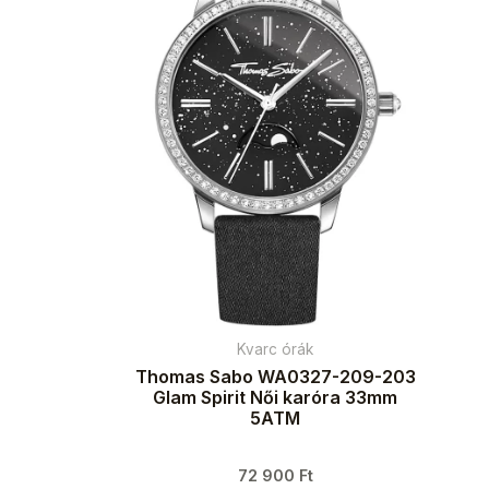
Kvarc órák
Thomas Sabo WA0327-209-203
Glam Spirit Női karóra 33mm
5ATM
72 900
Ft