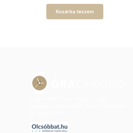
Kosárba teszem
Legyen szó modern dizájnról vagy
klasszikus eleganciáról, nálunk megtalálja
az időtálló stílust.