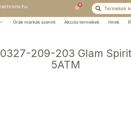
Products
0
orachrono.hu
search
Kosár
Órák márkák szerint
Akciós termékek
Hírek
R
327-209-203 Glam Spirit
5ATM