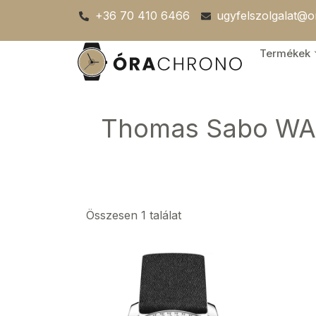
Skip
+36 70 410 6466
ugyfelszolgalat@
to
content
Termékek
Thomas Sabo WA0
Összesen 1 találat