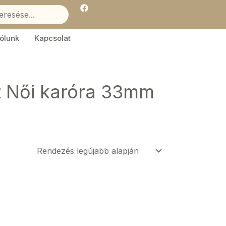
F
a
c
e
b
ólunk
Kapcsolat
o
o
k
 Női karóra 33mm