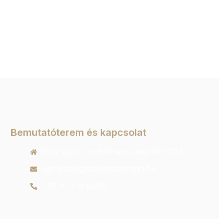
Bemutatóterem és kapcsolat
9022 Győr, Liszt Ferenc utca 40 1/213
ugyfelszolgalat@orachrono.hu
+36 70 410 6466