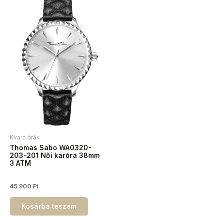
Kvarc órák
Thomas Sabo WA0320-
203-201 Női karóra 38mm
3 ATM
45 900
Ft
Kosárba teszem