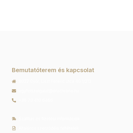
Bemutatóterem és kapcsolat
9022 Győr, Liszt Ferenc utca 40 1/213
ugyfelszolgalat@orachrono.hu
+36 70 410 6466
Szállítás és fizetési információk
Általános szerződési feltételek