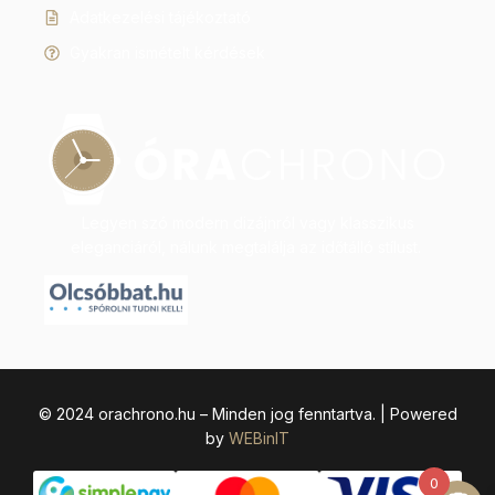
Adatkezelési tájékoztató
Gyakran ismételt kérdések
Legyen szó modern dizájnról vagy klasszikus
eleganciáról, nálunk megtalálja az időtálló stílust.
© 2024 orachrono.hu – Minden jog fenntartva. | Powered
by
WEBinIT
0