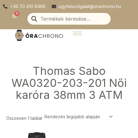
Skip
+36 70 410 6466
ugyfelszolgalat@orachrono.hu
to
Products
0
Kosár
search
content
Thomas Sabo
WA0320-203-201 Női
karóra 38mm 3 ATM
Összesen 1 találat