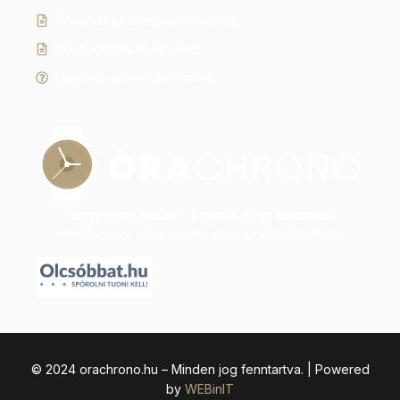
Általános szerződési feltételek
Adatkezelési tájékoztató
Gyakran ismételt kérdések
Legyen szó modern dizájnról vagy klasszikus
eleganciáról, nálunk megtalálja az időtálló stílust.
© 2024 orachrono.hu – Minden jog fenntartva. | Powered
by
WEBinIT