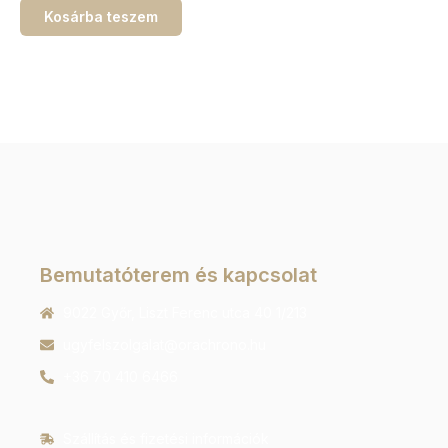
Kosárba teszem
Bemutatóterem és kapcsolat
9022 Győr, Liszt Ferenc utca 40 1/213
ugyfelszolgalat@orachrono.hu
+36 70 410 6466
Szállítás és fizetési információk