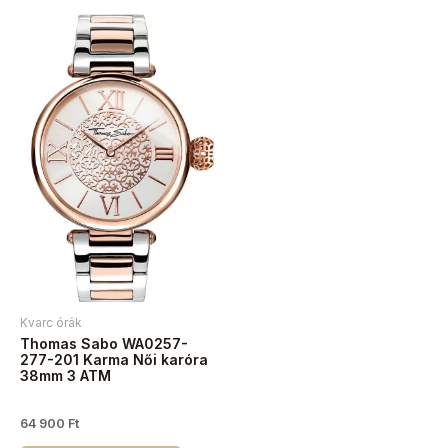
Kvarc órák
Thomas Sabo WA0257-
277-201 Karma Női karóra
38mm 3 ATM
64 900
Ft