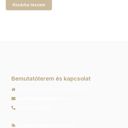
Kosárba teszem
Bemutatóterem és kapcsolat
9022 Győr, Liszt Ferenc utca 40 1/213
ugyfelszolgalat@orachrono.hu
+36 70 410 6466
Szállítás és fizetési információk