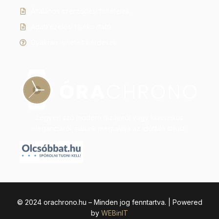
Általános szerződési feltételek
Adatkezelési tájékoztató
Gyakran ismételt kérdések
Legyen szó modern dizájnról vagy klasszikus
eleganciáról, nálunk megtalálja az időtálló stílust.
© 2024 orachrono.hu – Minden jog fenntartva. | Powered
by
WEBinIT