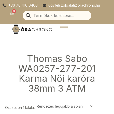
Skip
+36 70 410 6466
ugyfelszolgalat@orachrono.hu
to
Products
0
Kosár
search
content
Thomas Sabo
WA0257-277-201
Karma Női karóra
38mm 3 ATM
Összesen 1 találat