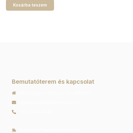
Kosárba teszem
Bemutatóterem és kapcsolat
9022 Győr, Liszt Ferenc utca 40 1/213
ugyfelszolgalat@orachrono.hu
+36 70 410 6466
Szállítás és fizetési információk