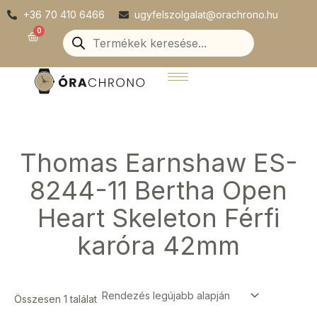
Skip
+36 70 410 6466
ugyfelszolgalat@orachrono.hu
to
Products
0
Kosár
search
content
Thomas Earnshaw ES-
8244-11 Bertha Open
Heart Skeleton Férfi
karóra 42mm
Összesen 1 találat