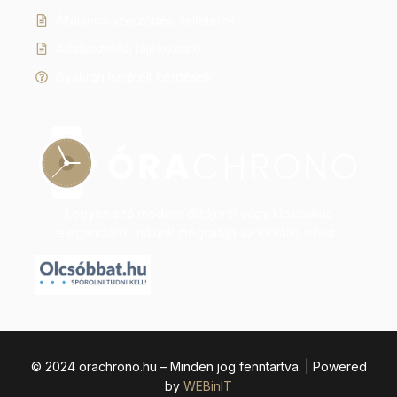
Általános szerződési feltételek
Adatkezelési tájékoztató
Gyakran ismételt kérdések
Legyen szó modern dizájnról vagy klasszikus
eleganciáról, nálunk megtalálja az időtálló stílust.
© 2024 orachrono.hu – Minden jog fenntartva. | Powered
by
WEBinIT