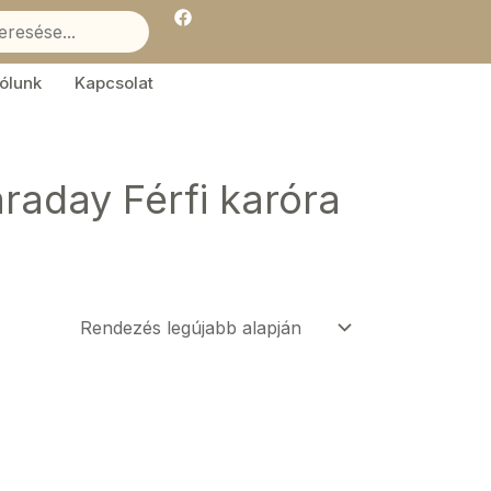
F
a
c
e
b
ólunk
Kapcsolat
o
o
k
aday Férfi karóra