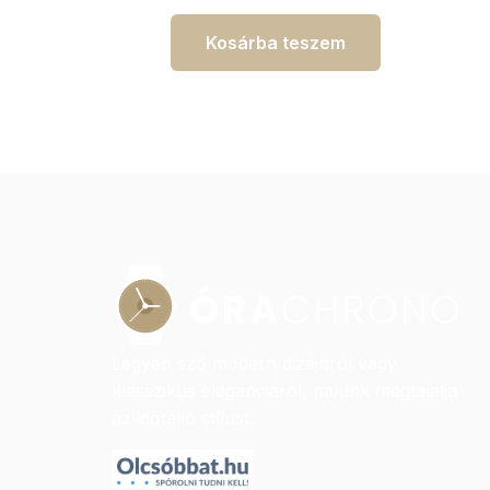
Kosárba teszem
Legyen szó modern dizájnról vagy
klasszikus eleganciáról, nálunk megtalálja
az időtálló stílust.