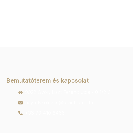
Bemutatóterem és kapcsolat
9022 Győr, Liszt Ferenc utca 40 1/213
ugyfelszolgalat@orachrono.hu
+36 70 410 6466