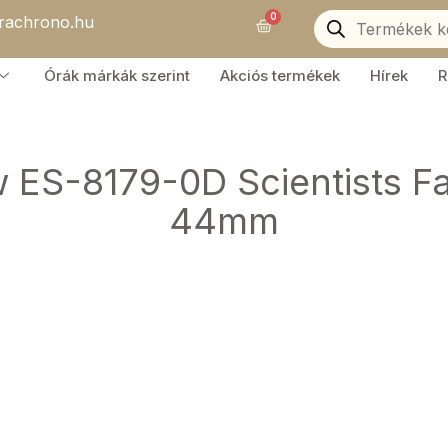
Products
0
orachrono.hu
search
Kosár
Órák márkák szerint
Akciós termékek
Hírek
R
ES-8179-0D Scientists Far
44mm