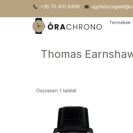
Skip
+36 70 410 6466
ugyfelszolgalat@
to
content
Termékek
Thomas Earnshaw 
Összesen 1 találat