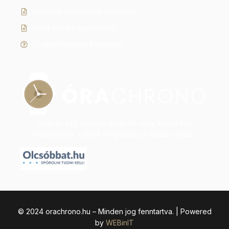
Általános szerződési feltételek
Adatkezelési tájékoztató
Gyakran ismételt kérdések
Legyen szó modern dizájnról vagy klasszikus
eleganciáról, nálunk megtalálja az időtálló stílust.
© 2024 orachrono.hu – Minden jog fenntartva. | Powered
by
WEBinIT