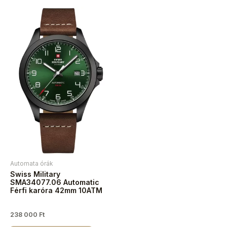
Automata órák
Swiss Military
SMA34077.06 Automatic
Férfi karóra 42mm 10ATM
238 000
Ft