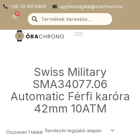
Skip
+36 70 410 6466
ugyfelszolgalat@orachrono.hu
to
Products
0
Kosár
search
content
Swiss Military
SMA34077.06
Automatic Férfi karóra
42mm 10ATM
Összesen 1 találat