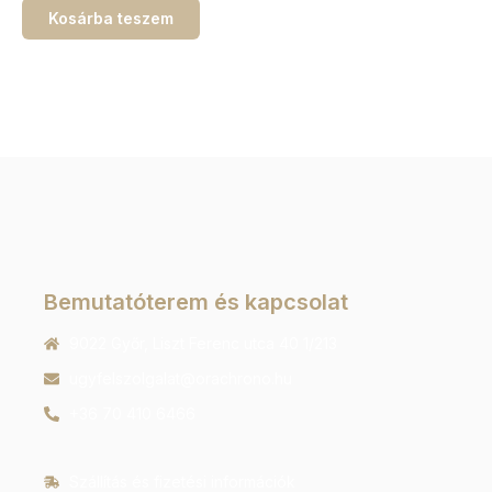
Kosárba teszem
Bemutatóterem és kapcsolat
9022 Győr, Liszt Ferenc utca 40 1/213
ugyfelszolgalat@orachrono.hu
+36 70 410 6466
Szállítás és fizetési információk