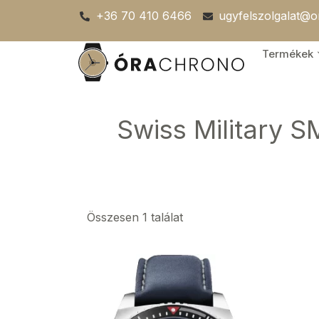
Skip
+36 70 410 6466
ugyfelszolgalat@
to
content
Termékek
Swiss Military 
Összesen 1 találat