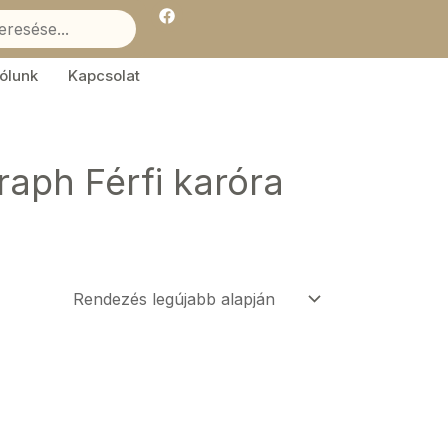
F
a
c
e
b
ólunk
Kapcsolat
o
o
k
aph Férfi karóra