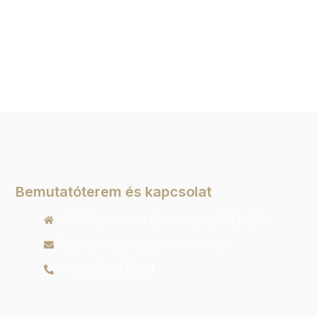
Bemutatóterem és kapcsolat
9022 Győr, Liszt Ferenc utca 40 1/213
ugyfelszolgalat@orachrono.hu
+36 70 410 6466