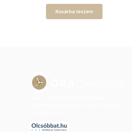
Kosárba teszem
Legyen szó modern dizájnról vagy
klasszikus eleganciáról, nálunk megtalálja
az időtálló stílust.