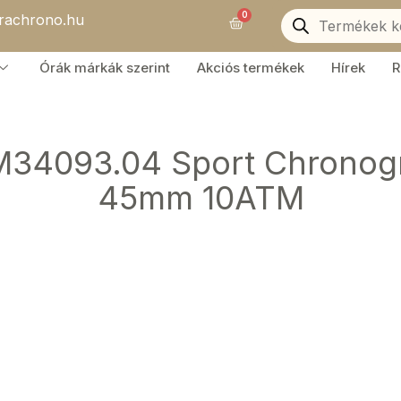
Products
0
orachrono.hu
search
Kosár
Órák márkák szerint
Akciós termékek
Hírek
R
SM34093.04 Sport Chronogr
45mm 10ATM