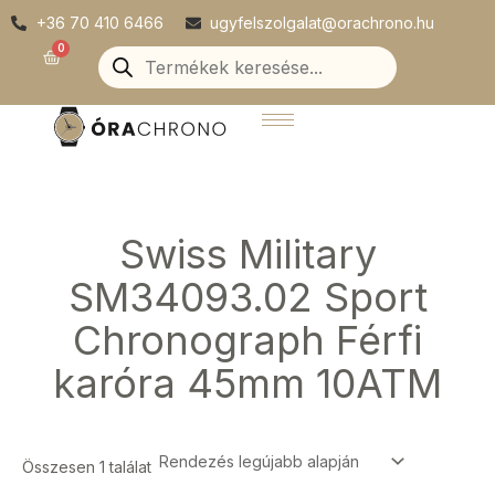
Skip
+36 70 410 6466
ugyfelszolgalat@orachrono.hu
to
Products
0
Kosár
search
content
Swiss Military
SM34093.02 Sport
Chronograph Férfi
karóra 45mm 10ATM
Összesen 1 találat