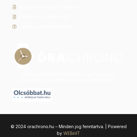
Általános szerződési feltételek
Adatkezelési tájékoztató
Gyakran ismételt kérdések
Legyen szó modern dizájnról vagy klasszikus
eleganciáról, nálunk megtalálja az időtálló stílust.
© 2024 orachrono.hu – Minden jog fenntartva. | Powered
by
WEBinIT