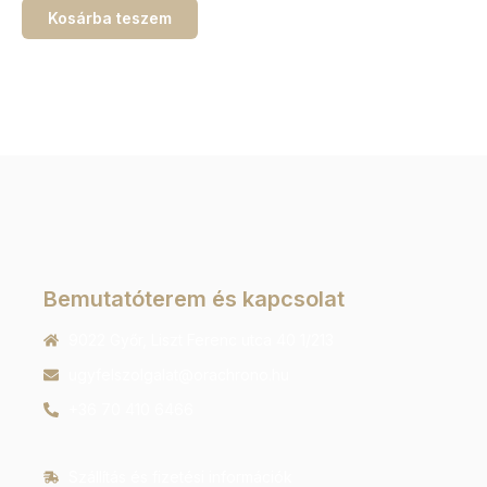
Kosárba teszem
Bemutatóterem és kapcsolat
9022 Győr, Liszt Ferenc utca 40 1/213
ugyfelszolgalat@orachrono.hu
+36 70 410 6466
Szállítás és fizetési információk