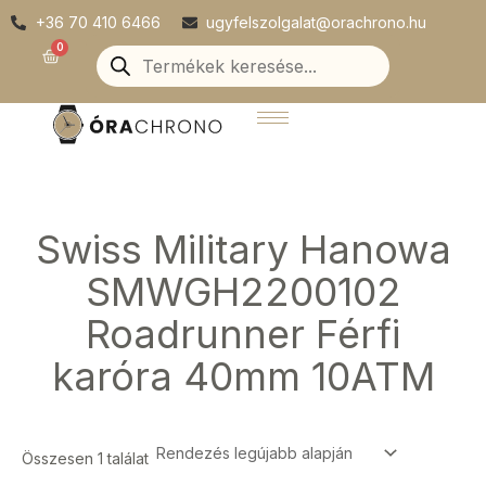
Skip
+36 70 410 6466
ugyfelszolgalat@orachrono.hu
to
Products
0
Kosár
search
content
Swiss Military Hanowa
SMWGH2200102
Roadrunner Férfi
karóra 40mm 10ATM
Összesen 1 találat