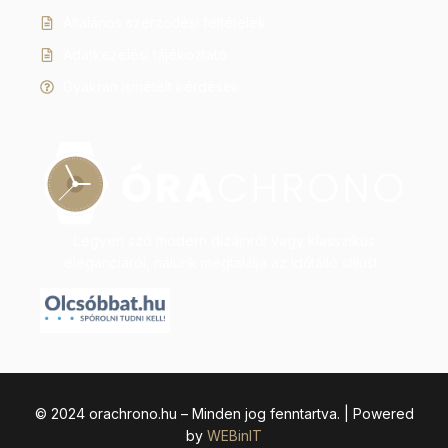
Általános szerződési feltételek
Adatkezelési tájékoztató
Gyakran ismételt kérdések
Legyen szó modern dizájnról vagy klasszikus
eleganciáról, nálunk megtalálja az időtálló stílust.
© 2024 orachrono.hu – Minden jog fenntartva. | Powered
by
WEBinIT