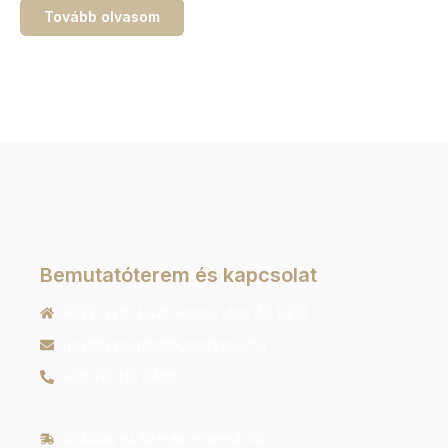
Tovább olvasom
Bemutatóterem és kapcsolat
9022 Győr, Liszt Ferenc utca 40 1/213
ugyfelszolgalat@orachrono.hu
+36 70 410 6466
Szállítás és fizetési információk