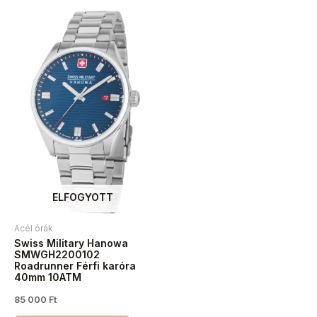
ELFOGYOTT
Acél órák
Swiss Military Hanowa
SMWGH2200102
Roadrunner Férfi karóra
40mm 10ATM
85 000
Ft