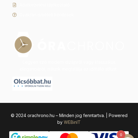
Adatkezelési tájékoztató
Gyakran ismételt kérdések
Legyen szó modern dizájnról vagy klasszikus
eleganciáról, nálunk megtalálja az időtálló stílust.
© 2024 orachrono.hu – Minden jog fenntartva. | Powered
by
WEBinIT
0