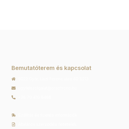
Bemutatóterem és kapcsolat
9022 Győr, Liszt Ferenc utca 40 1/213
ugyfelszolgalat@orachrono.hu
+36 70 410 6466
Szállítás és fizetési információk
Általános szerződési feltételek