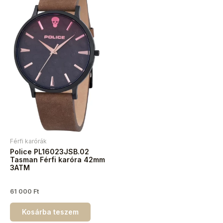
Férfi karórák
Police PL16023JSB.02
Tasman Férfi karóra 42mm
3ATM
61 000
Ft
Kosárba teszem