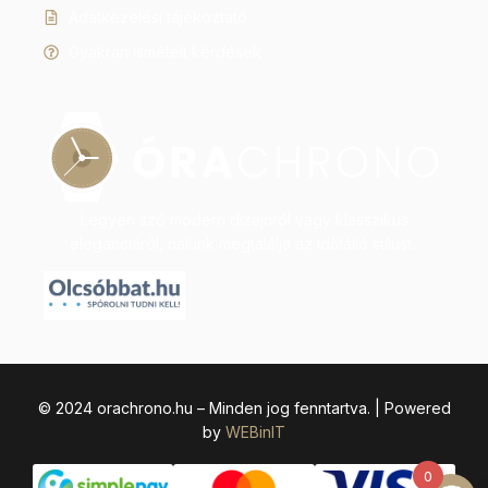
Adatkezelési tájékoztató
Gyakran ismételt kérdések
Legyen szó modern dizájnról vagy klasszikus
eleganciáról, nálunk megtalálja az időtálló stílust.
© 2024 orachrono.hu – Minden jog fenntartva. | Powered
by
WEBinIT
0