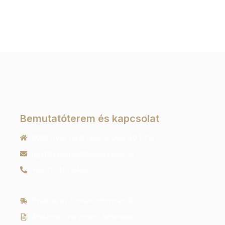
Bemutatóterem és kapcsolat
9022 Győr, Liszt Ferenc utca 40 1/213
ugyfelszolgalat@orachrono.hu
+36 70 410 6466
Szállítás és fizetési információk
Általános szerződési feltételek