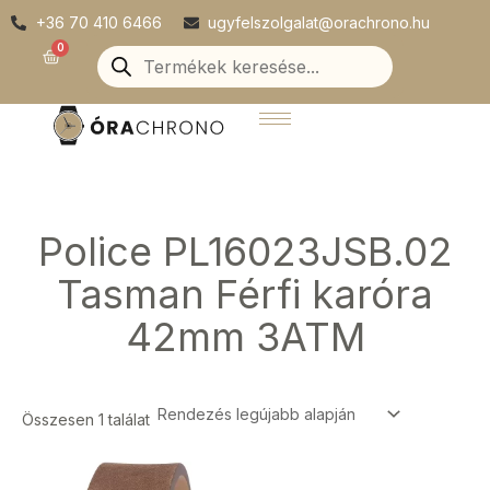
Skip
+36 70 410 6466
ugyfelszolgalat@orachrono.hu
to
Products
0
Kosár
search
content
Police PL16023JSB.02
Tasman Férfi karóra
42mm 3ATM
Összesen 1 találat