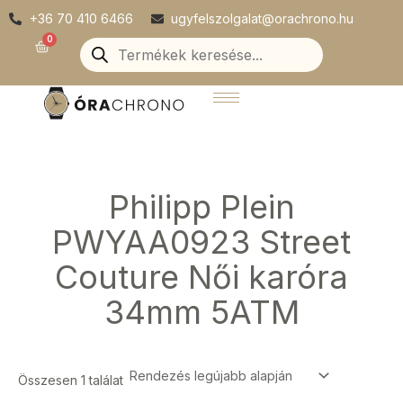
Skip
+36 70 410 6466
ugyfelszolgalat@orachrono.hu
to
Products
0
Kosár
search
content
Philipp Plein
PWYAA0923 Street
Couture Női karóra
34mm 5ATM
Összesen 1 találat