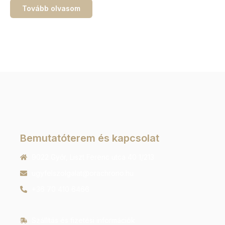
Tovább olvasom
Bemutatóterem és kapcsolat
9022 Győr, Liszt Ferenc utca 40 1/213
ugyfelszolgalat@orachrono.hu
+36 70 410 6466
Szállítás és fizetési információk