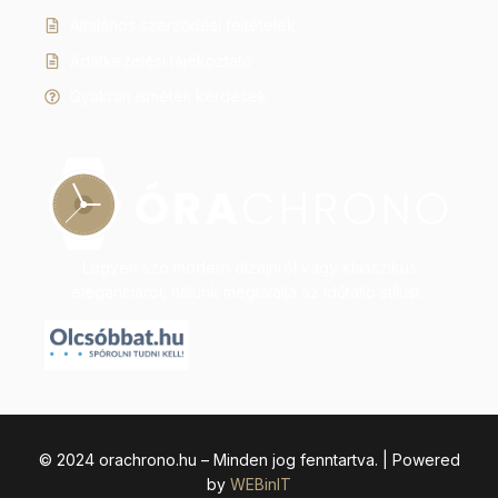
Általános szerződési feltételek
Adatkezelési tájékoztató
Gyakran ismételt kérdések
Legyen szó modern dizájnról vagy klasszikus
eleganciáról, nálunk megtalálja az időtálló stílust.
© 2024 orachrono.hu – Minden jog fenntartva. | Powered
by
WEBinIT