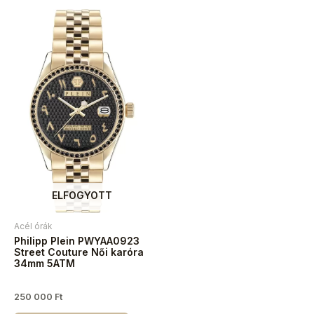
ELFOGYOTT
Acél órák
Philipp Plein PWYAA0923
Street Couture Női karóra
34mm 5ATM
250 000
Ft