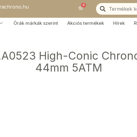
Products
0
orachrono.hu
search
Kosár
Órák márkák szerint
Akciós termékek
Hírek
R
AA0523 High-Conic Chrono
44mm 5ATM