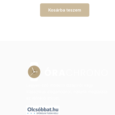
Kosárba teszem
Legyen szó modern dizájnról vagy
klasszikus eleganciáról, nálunk megtalálja
az időtálló stílust.