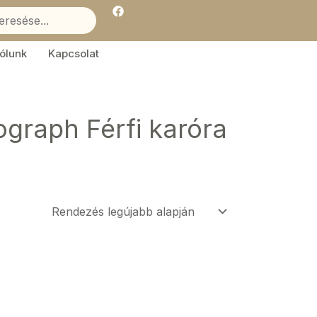
F
a
c
e
b
ólunk
Kapcsolat
o
o
k
graph Férfi karóra