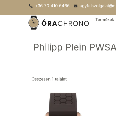
Skip
+36 70 410 6466
ugyfelszolgalat@
to
content
Termékek
Philipp Plein PWS
Összesen 1 találat