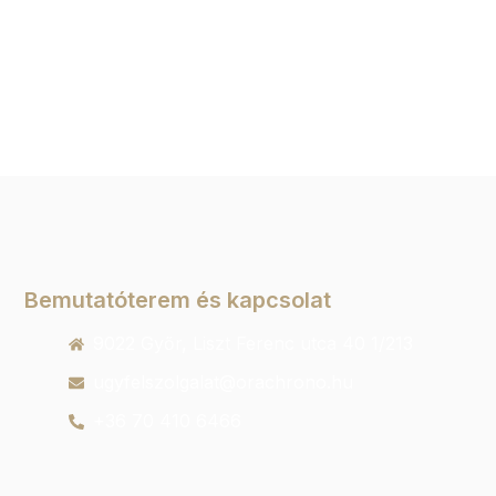
Bemutatóterem és kapcsolat
9022 Győr, Liszt Ferenc utca 40 1/213
ugyfelszolgalat@orachrono.hu
+36 70 410 6466