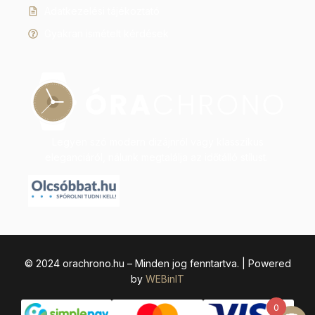
Adatkezelési tájékoztató
Gyakran ismételt kérdések
Legyen szó modern dizájnról vagy klasszikus
eleganciáról, nálunk megtalálja az időtálló stílust.
© 2024 orachrono.hu – Minden jog fenntartva. | Powered
by
WEBinIT
0