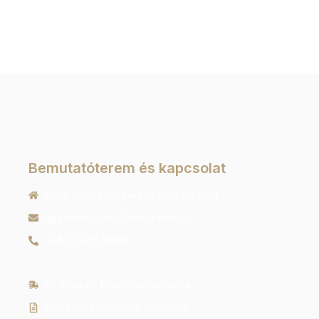
Bemutatóterem és kapcsolat
9022 Győr, Liszt Ferenc utca 40 1/213
ugyfelszolgalat@orachrono.hu
+36 70 410 6466
Szállítás és fizetési információk
Általános szerződési feltételek