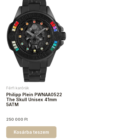
Férfi karórák
Philipp Plein PWNAA0522
The Skull Unisex 41mm
5ATM
250 000
Ft
Kosárba teszem