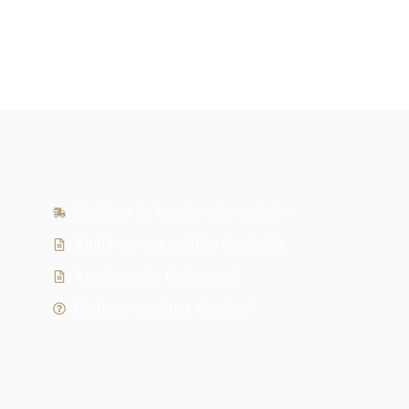
Szállítás és fizetési információk
Általános szerződési feltételek
Adatkezelési tájékoztató
Gyakran ismételt kérdések