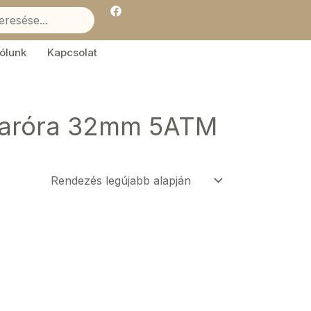
F
a
c
e
b
ólunk
Kapcsolat
o
o
k
 karóra 32mm 5ATM