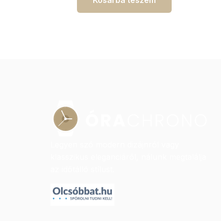
Legyen szó modern dizájnról vagy
klasszikus eleganciáról, nálunk megtalálja
az időtálló stílust.