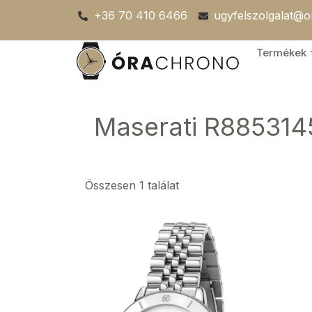
Skip
+36 70 410 6466
ugyfelszolgalat@
to
content
Termékek
Maserati R885314
Összesen 1 találat