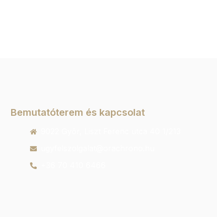
Bemutatóterem és kapcsolat
9022 Győr, Liszt Ferenc utca 40 1/213
ugyfelszolgalat@orachrono.hu
+36 70 410 6466