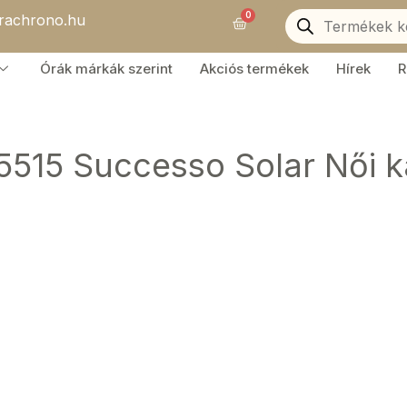
Products
0
orachrono.hu
search
Kosár
Órák márkák szerint
Akciós termékek
Hírek
R
5515 Successo Solar Női