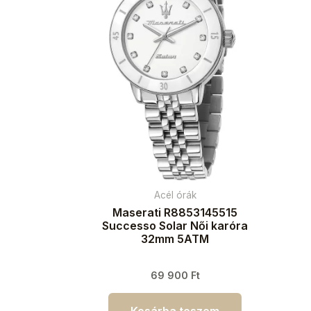
Acél órák
Maserati R8853145515
Successo Solar Női karóra
32mm 5ATM
69 900
Ft
Kosárba teszem