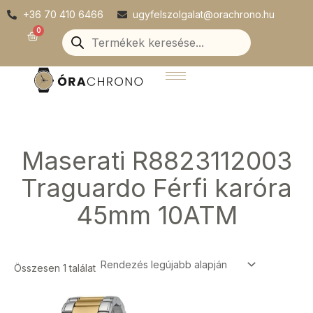
Skip
+36 70 410 6466
ugyfelszolgalat@orachrono.hu
to
Products
0
Kosár
search
content
Maserati R8823112003
Traguardo Férfi karóra
45mm 10ATM
Összesen 1 találat