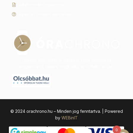
Adatkezelési tájékoztató
Gyakran ismételt kérdések
Legyen szó modern dizájnról vagy klasszikus
eleganciáról, nálunk megtalálja az időtálló stílust.
© 2024 orachrono.hu – Minden jog fenntartva. | Powered
by
WEBinIT
0