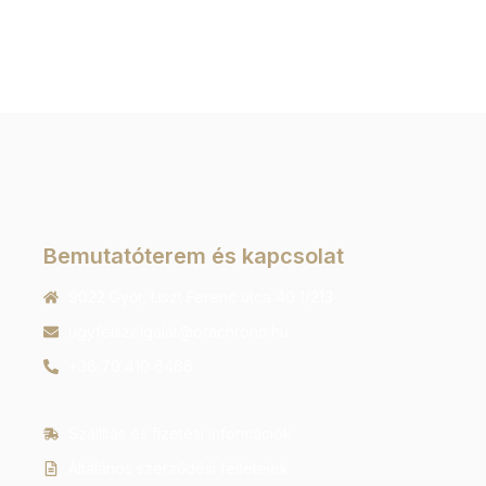
Bemutatóterem és kapcsolat
9022 Győr, Liszt Ferenc utca 40 1/213
ugyfelszolgalat@orachrono.hu
+36 70 410 6466
Szállítás és fizetési információk
Általános szerződési feltételek