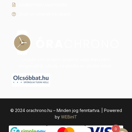
Adatkezelési tájékoztató
Gyakran ismételt kérdések
Legyen szó modern dizájnról vagy klasszikus
eleganciáról, nálunk megtalálja az időtálló stílust.
© 2024 orachrono.hu – Minden jog fenntartva. | Powered
by
WEBinIT
0