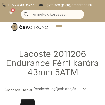
Skip
+36 70 410 6466
ugyfelszolgalat@orachrono.hu
to
Products
0
Kosár
search
content
Lacoste 2011206
Endurance Férfi karóra
43mm 5ATM
Összesen 1 találat