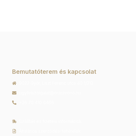
Bemutatóterem és kapcsolat
9022 Győr, Liszt Ferenc utca 40 1/213
ugyfelszolgalat@orachrono.hu
+36 70 410 6466
Szállítás és fizetési információk
Általános szerződési feltételek