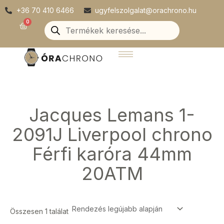
Skip
+36 70 410 6466
ugyfelszolgalat@orachrono.hu
to
Products
0
Kosár
search
content
Jacques Lemans 1-
2091J Liverpool chrono
Férfi karóra 44mm
20ATM
Összesen 1 találat