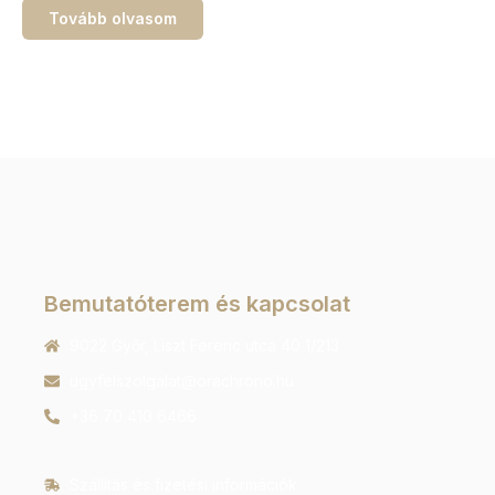
Tovább olvasom
Bemutatóterem és kapcsolat
9022 Győr, Liszt Ferenc utca 40 1/213
ugyfelszolgalat@orachrono.hu
+36 70 410 6466
Szállítás és fizetési információk