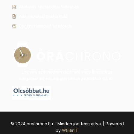
Általános szerződési feltételek
Adatkezelési tájékoztató
Gyakran ismételt kérdések
Legyen szó modern dizájnról vagy klasszikus
eleganciáról, nálunk megtalálja az időtálló stílust.
© 2024 orachrono.hu – Minden jog fenntartva. | Powered
by
WEBinIT