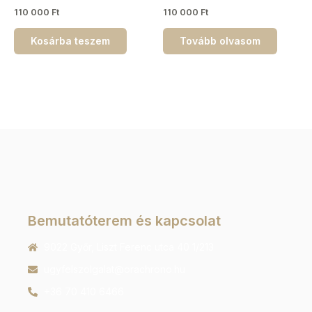
110 000
Ft
110 000
Ft
Kosárba teszem
Tovább olvasom
Bemutatóterem és kapcsolat
9022 Győr, Liszt Ferenc utca 40 1/213
ugyfelszolgalat@orachrono.hu
+36 70 410 6466