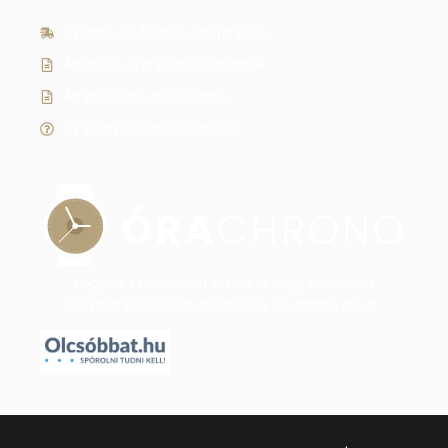
Szállítás és fizetési információk
Általános szerződési feltételek
Adatkezelési tájékoztató
Gyakran ismételt kérdések
Legyen szó modern dizájnról vagy klasszikus
eleganciáról, nálunk megtalálja az időtálló stílust.