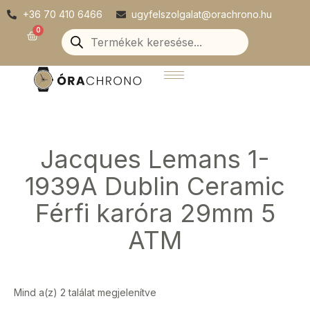
Skip
+36 70 410 6466
ugyfelszolgalat@orachrono.hu
to
Products
0
Kosár
search
content
Jacques Lemans 1-
1939A Dublin Ceramic
Férfi karóra 29mm 5
ATM
Mind a(z) 2 találat megjelenítve