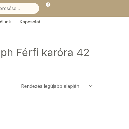
F
a
c
e
b
ólunk
Kapcsolat
o
o
k
ph Férfi karóra 42