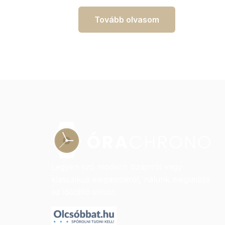
Tovább olvasom
Legyen szó modern dizájnról vagy
klasszikus eleganciáról, nálunk megtalálja
az időtálló stílust.