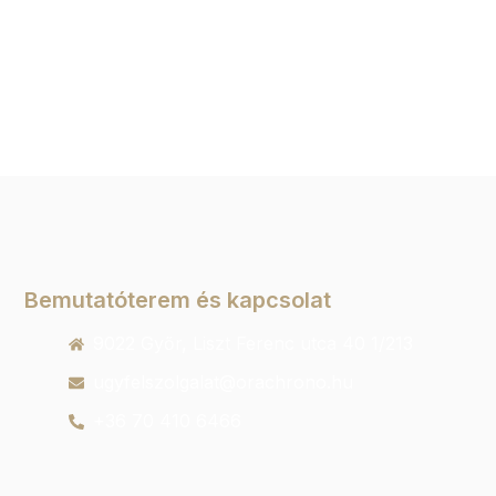
Bemutatóterem és kapcsolat
9022 Győr, Liszt Ferenc utca 40 1/213
ugyfelszolgalat@orachrono.hu
+36 70 410 6466