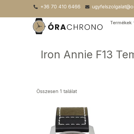
Skip
+36 70 410 6466
ugyfelszolgalat@
to
content
Termékek
Iron Annie F13 Te
Összesen 1 találat