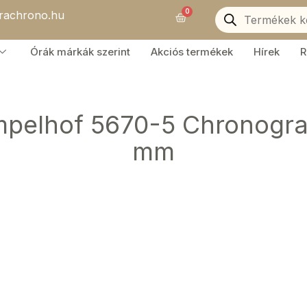
Products
0
orachrono.hu
search
Kosár
Órák márkák szerint
Akciós termékek
Hírek
R
mpelhof 5670-5 Chronogra
mm