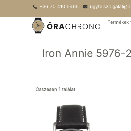
Skip
+36 70 410 6466
ugyfelszolgalat@
to
content
Termékek
Iron Annie 5976-
Összesen 1 találat