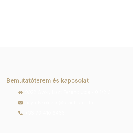
Bemutatóterem és kapcsolat
9022 Győr, Liszt Ferenc utca 40 1/213
ugyfelszolgalat@orachrono.hu
+36 70 410 6466