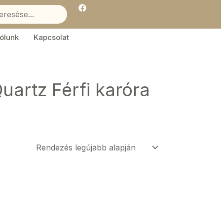
F
a
c
e
b
ólunk
Kapcsolat
o
o
k
artz Férfi karóra