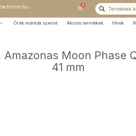
Products
0
orachrono.hu
search
Kosár
Órák márkák szerint
Akciós termékek
Hírek
R
2 Amazonas Moon Phase Qu
41 mm