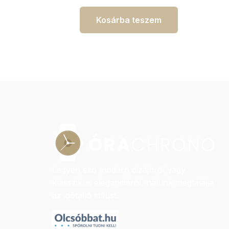
Kosárba teszem
Legyen szó modern dizájnról vagy
klasszikus eleganciáról, nálunk megtalálja
az időtálló stílust.