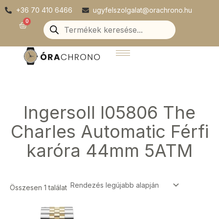
Skip
+36 70 410 6466
ugyfelszolgalat@orachrono.hu
to
Products
0
Kosár
search
content
Ingersoll I05806 The
Charles Automatic Férfi
karóra 44mm 5ATM
Összesen 1 találat