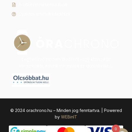
Adatkezelési tájékoztató
Gyakran ismételt kérdések
Legyen szó modern dizájnról vagy klasszikus
eleganciáról, nálunk megtalálja az időtálló stílust.
© 2024 orachrono.hu – Minden jog fenntartva. | Powered
by
WEBinIT
0