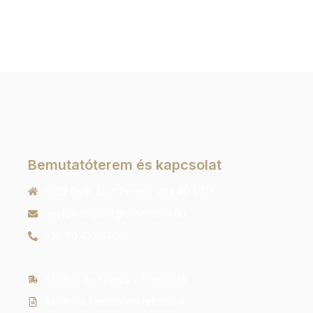
Bemutatóterem és kapcsolat
9022 Győr, Liszt Ferenc utca 40 1/213
ugyfelszolgalat@orachrono.hu
+36 70 410 6466
Szállítás és fizetési információk
Általános szerződési feltételek