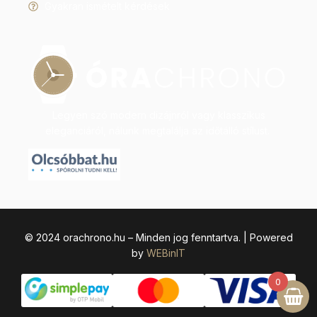
Gyakran ismételt kérdések
Legyen szó modern dizájnról vagy klasszikus
eleganciáról, nálunk megtalálja az időtálló stílust.
© 2024 orachrono.hu – Minden jog fenntartva. | Powered
by
WEBinIT
0