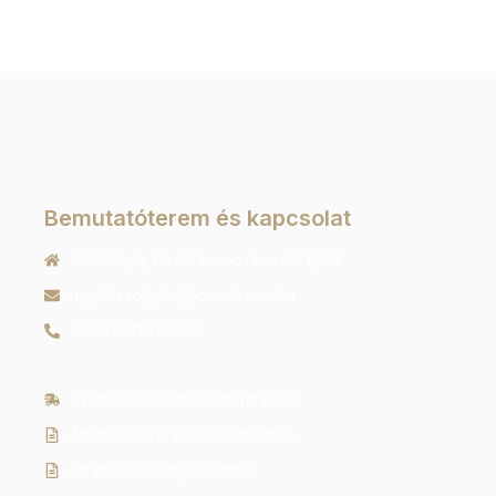
Bemutatóterem és kapcsolat
9022 Győr, Liszt Ferenc utca 40 1/213
ugyfelszolgalat@orachrono.hu
+36 70 410 6466
Szállítás és fizetési információk
Általános szerződési feltételek
Adatkezelési tájékoztató