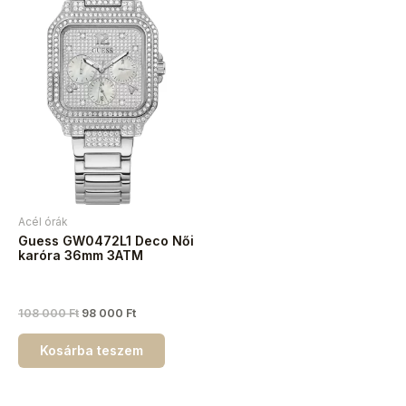
Acél órák
Guess GW0472L1 Deco Női
karóra 36mm 3ATM
108 000
Ft
98 000
Ft
Kosárba teszem