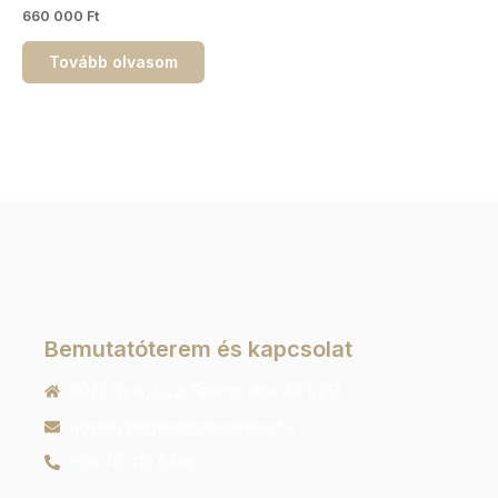
660 000
Ft
Tovább olvasom
Bemutatóterem és kapcsolat
9022 Győr, Liszt Ferenc utca 40 1/213
ugyfelszolgalat@orachrono.hu
+36 70 410 6466