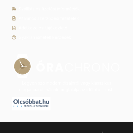
Szállítás és fizetési információk
Általános szerződési feltételek
Adatkezelési tájékoztató
Gyakran ismételt kérdések
Legyen szó modern dizájnról vagy klasszikus
eleganciáról, nálunk megtalálja az időtálló stílust.