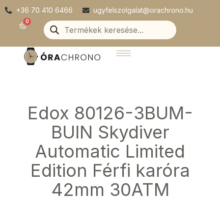
Skip
+36 70 410 6466
ugyfelszolgalat@orachrono.hu
to
Products
0
Kosár
search
content
Edox 80126-3BUM-
BUIN Skydiver
Automatic Limited
Edition Férfi karóra
42mm 30ATM