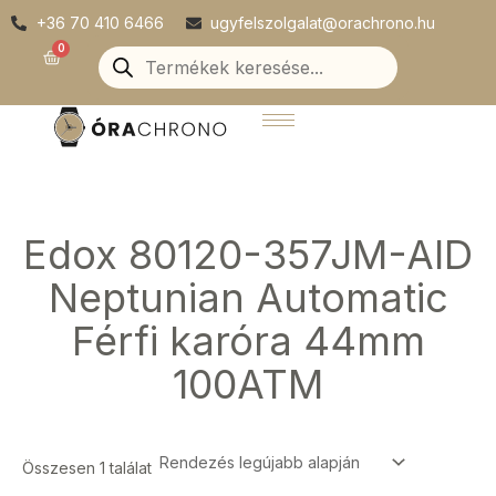
Skip
+36 70 410 6466
ugyfelszolgalat@orachrono.hu
to
Products
0
Kosár
search
content
Edox 80120-357JM-AID
Neptunian Automatic
Férfi karóra 44mm
100ATM
Összesen 1 találat