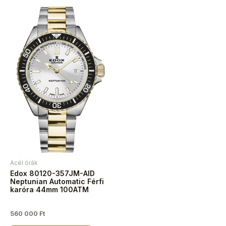
Acél órák
Edox 80120-357JM-AID
Neptunian Automatic Férfi
karóra 44mm 100ATM
560 000
Ft