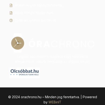
Általános szerződési feltételek
Adatkezelési tájékoztató
Gyakran ismételt kérdések
Legyen szó modern dizájnról vagy klasszikus
eleganciáról, nálunk megtalálja az időtálló stílust.
© 2024 orachrono.hu – Minden jog fenntartva. | Powered
by
WEBinIT