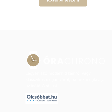
Legyen szó modern dizájnról vagy
klasszikus eleganciáról, nálunk megtalálja
az időtálló stílust.