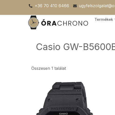
Skip
+36 70 410 6466
ugyfelszolgalat@
to
content
Termékek
Casio GW-B5600B
Összesen 1 találat