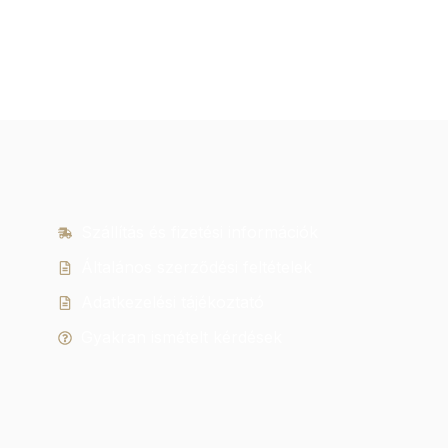
Szállítás és fizetési információk
Általános szerződési feltételek
Adatkezelési tájékoztató
Gyakran ismételt kérdések