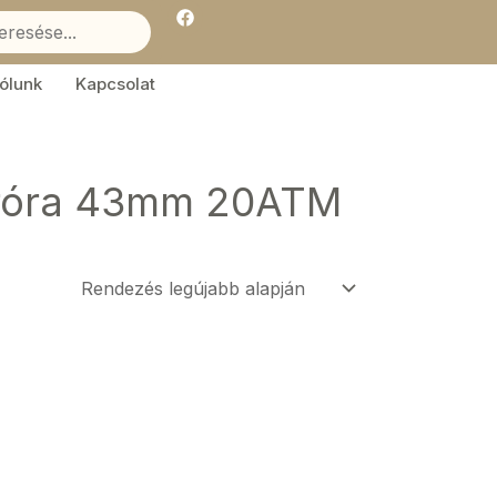
F
a
c
e
b
ólunk
Kapcsolat
o
o
k
aróra 43mm 20ATM