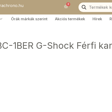
Products
0
orachrono.hu
search
Kosár
Órák márkák szerint
Akciós termékek
Hírek
R
C-1BER G-Shock Férfi k