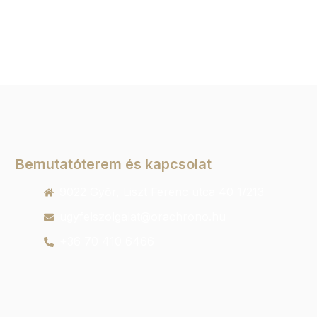
Bemutatóterem és kapcsolat
9022 Győr, Liszt Ferenc utca 40 1/213
ugyfelszolgalat@orachrono.hu
+36 70 410 6466