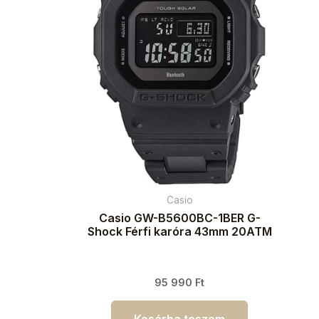
Casio
Casio GW-B5600BC-1BER G-
Shock Férfi karóra 43mm 20ATM
95 990
Ft
Kosárba teszem