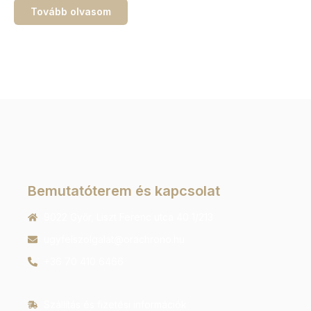
Tovább olvasom
Bemutatóterem és kapcsolat
9022 Győr, Liszt Ferenc utca 40 1/213
ugyfelszolgalat@orachrono.hu
+36 70 410 6466
Szállítás és fizetési információk