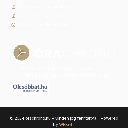
Általános szerződési feltételek
Adatkezelési tájékoztató
Gyakran ismételt kérdések
Legyen szó modern dizájnról vagy klasszikus
eleganciáról, nálunk megtalálja az időtálló stílust.
© 2024 orachrono.hu – Minden jog fenntartva. | Powered
by
WEBinIT