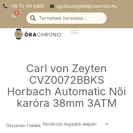
Skip
+36 70 410 6466
ugyfelszolgalat@orachrono.hu
to
Products
0
Kosár
search
content
Carl von Zeyten
CVZ0072BBKS
Horbach Automatic Női
karóra 38mm 3ATM
Összesen 1 találat