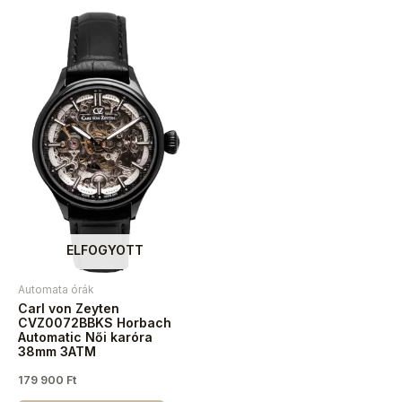
ELFOGYOTT
Automata órák
Carl von Zeyten
CVZ0072BBKS Horbach
Automatic Női karóra
38mm 3ATM
179 900
Ft