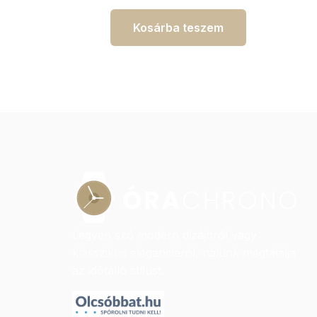
Kosárba teszem
Legyen szó modern dizájnról vagy
klasszikus eleganciáról, nálunk megtalálja
az időtálló stílust.