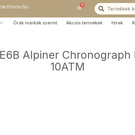
Products
0
orachrono.hu
search
Kosár
Órák márkák szerint
Akciós termékek
Hírek
R
E6B Alpiner Chronograph 
10ATM