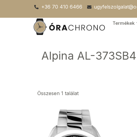
Skip
+36 70 410 6466
ugyfelszolgalat@
to
content
Termékek
Alpina AL-373SB4
Összesen 1 találat