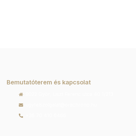
Bemutatóterem és kapcsolat
9022 Győr, Liszt Ferenc utca 40 1/213
ugyfelszolgalat@orachrono.hu
+36 70 410 6466